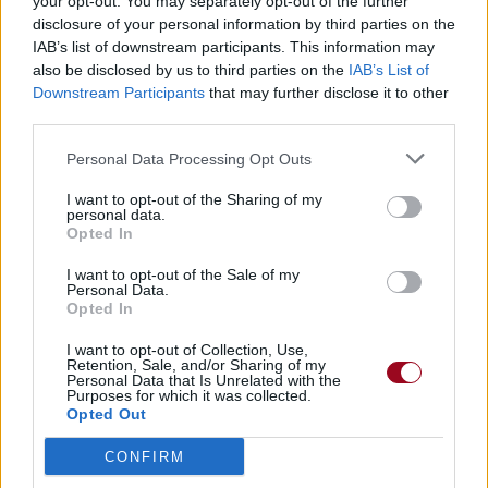
your opt-out. You may separately opt-out of the further
disclosure of your personal information by third parties on the
Trouver des vinyles et des CD sur
IAB’s list of downstream participants. This information may
Trouver un instrument de musique ou une partition au
also be disclosed by us to third parties on the
IAB’s List of
meilleur prix sur
Downstream Participants
that may further disclose it to other
third parties.
Personal Data Processing Opt Outs
Paroles + Traduction
Téléchargement
Vidéos
⇑
I want to opt-out of the Sharing of my
Commentaires
personal data.
Opted In
Voir la vidéo de «Fiction»
I want to opt-out of the Sale of my
Personal Data.
Opted In
I want to opt-out of Collection, Use,
Retention, Sale, and/or Sharing of my
Personal Data that Is Unrelated with the
Purposes for which it was collected.
Chanson sans vidéo
Chanson sans vidéo
Opted Out
CONFIRM