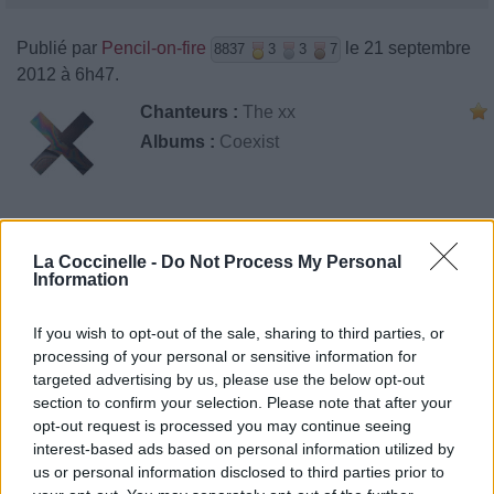
Publié par
Pencil-on-fire
le 21 septembre
8837
3
3
7
2012 à 6h47.
Chanteurs :
The xx
Albums :
Coexist
Paroles + Traduction
Téléchargement
Vidéos
⇑
La Coccinelle -
Do Not Process My Personal
Information
Commentaires
If you wish to opt-out of the sale, sharing to third parties, or
processing of your personal or sensitive information for
targeted advertising by us, please use the below opt-out
Pour prolonger le plaisir musical :
section to confirm your selection. Please note that after your
opt-out request is processed you may continue seeing
Vous aimez chanter, apprenez la guitare chez
interest-based ads based on personal information utilized by
Télécharger légalement les MP3 sur
us or personal information disclosed to third parties prior to
Télécharger légalement les MP3 ou trouver le CD sur