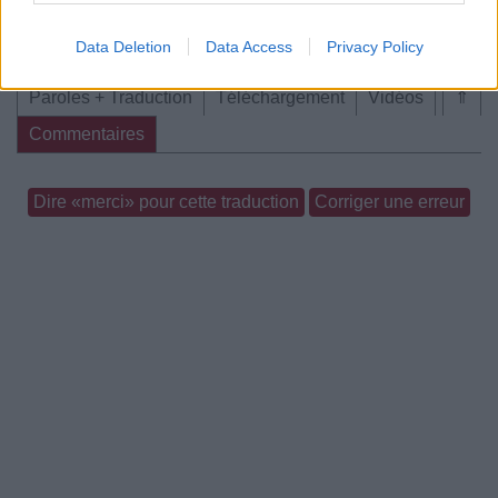
Chanson sans vidéo
Data Deletion
Data Access
Privacy Policy
Paroles + Traduction
Téléchargement
Vidéos
⇑
Commentaires
Dire «merci» pour cette traduction
Corriger une erreur