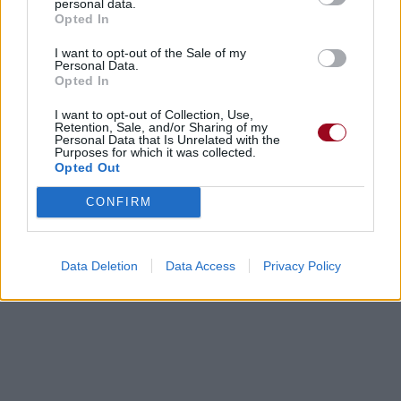
personal data.
Opted In
I want to opt-out of the Sale of my
Personal Data.
Opted In
I want to opt-out of Collection, Use,
Retention, Sale, and/or Sharing of my
Paroles + Traduction
Téléchargement
Vidéos
⇑
Personal Data that Is Unrelated with the
Purposes for which it was collected.
Commentaires
Opted Out
CONFIRM
Dire «merci» pour cette traduction
Corriger une erreur
Data Deletion
Data Access
Privacy Policy