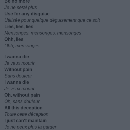
Be no more
Je ne serai plus
Use for any disguise
Utilisée pour quelque déguisement que ce soit
Lies, lies, lies
Mensonges, mensonges, mensonges
Ohh, lies
Ohh, mensonges
I wanna die
Je veux mourir
Without pain
Sans douleur
I wanna die
Je veux mourir
Oh, without pain
Oh, sans douleur
All this deception
Toute cette déception
I just can't maintain
Je ne peux plus la garder