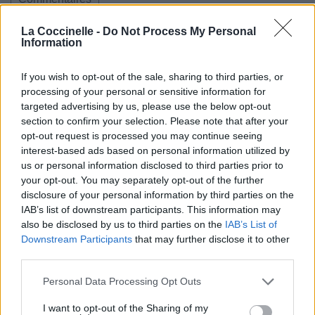
La Coccinelle -
Do Not Process My Personal
Information
Pour prolonger le plaisir musical :
If you wish to opt-out of the sale, sharing to third parties, or
processing of your personal or sensitive information for
Vous aimez chanter, apprenez la guitare chez
targeted advertising by us, please use the below opt-out
Télécharger légalement les MP3 sur
section to confirm your selection. Please note that after your
Télécharger légalement les MP3 ou trouver le CD sur
opt-out request is processed you may continue seeing
interest-based ads based on personal information utilized by
Trouver des vinyles et des CD sur
us or personal information disclosed to third parties prior to
Trouver un instrument de musique ou une partition au
your opt-out. You may separately opt-out of the further
meilleur prix sur
disclosure of your personal information by third parties on the
IAB’s list of downstream participants. This information may
also be disclosed by us to third parties on the
IAB’s List of
Paroles + Traduction
Téléchargement
Vidéos
⇑
Downstream Participants
that may further disclose it to other
third parties.
Commentaires
Personal Data Processing Opt Outs
Voir la vidéo de «Lies»
I want to opt-out of the Sharing of my