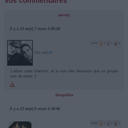
Vos commentaires
aerody
Il y a 13 an(s) 7 mois à 05:18
5249
2
2
4
Site web
J,adore cette chanson, et je suis très heureuse que ce groupe
sois de retour :)
Jonquilles
Il y a 13 an(s) 6 mois à 18:46
6299
2
3
7