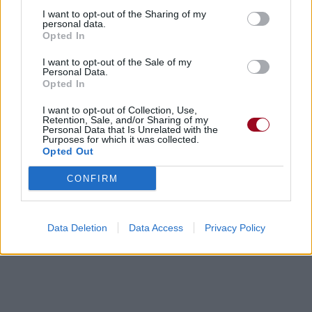
I want to opt-out of the Sharing of my
Paroles + Traduction
Téléchargement
Vidéos
⇑
personal data.
Opted In
Commentaires
I want to opt-out of the Sale of my
Personal Data.
Dire «merci» pour cette traduction
Corriger une erreur
Opted In
I want to opt-out of Collection, Use,
Retention, Sale, and/or Sharing of my
Personal Data that Is Unrelated with the
Purposes for which it was collected.
Opted Out
CONFIRM
Data Deletion
Data Access
Privacy Policy