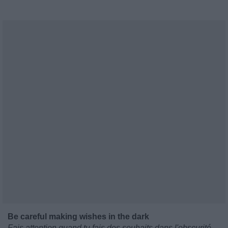
Be careful making wishes in the dark
Fais attention quand tu fais des souhaits dans l'obscurité