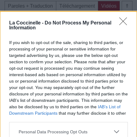
Paroles + Traduction
Téléchargement
Vidéos
⇑
Commentaires
La Coccinelle -
Do Not Process My Personal
Information
Voir la vidéo de «My Songs Know
What You Did in the Dark (Light Em
If you wish to opt-out of the sale, sharing to third parties, or
processing of your personal or sensitive information for
Up)»
targeted advertising by us, please use the below opt-out
section to confirm your selection. Please note that after your
opt-out request is processed you may continue seeing
interest-based ads based on personal information utilized by
us or personal information disclosed to third parties prior to
your opt-out. You may separately opt-out of the further
Clip vidéo
Concert/Live
disclosure of your personal information by third parties on the
IAB’s list of downstream participants. This information may
also be disclosed by us to third parties on the
IAB’s List of
Downstream Participants
that may further disclose it to other
third parties.
Concert/Live
Chanson sans vidéo
Personal Data Processing Opt Outs