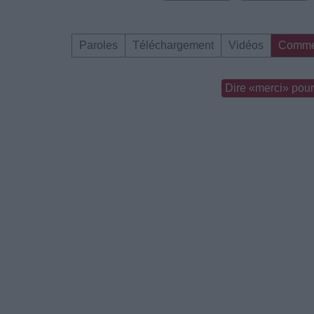
Paroles
Téléchargement
Vidéos
Comme
Dire «merci» pour 