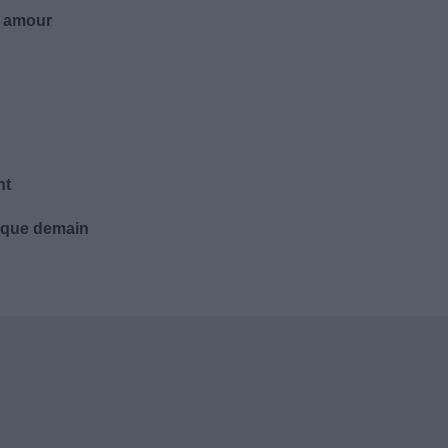
on amour
nt
t que demain