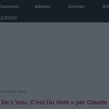
Chansons
Albums
Artistes
tC
uctions
 C'est Du Vent
 De L'eau, C'est Du Vent » par Claude