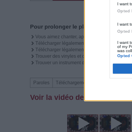
I want t
Opted 
I want t
Pour prolonger le plaisir musical :
Opted 
Vous aimez chanter, apprenez la guitare chez
I want t
Télécharger légalement les MP3 sur
of my P
Télécharger légalement les MP3 ou trouver l
was col
Opted 
Trouver des vinyles et des CD sur
Trouver un instrument de musique ou une partit
Paroles
Téléchargement
Vidéos
Comme
Voir la vidéo de «C'est De L'