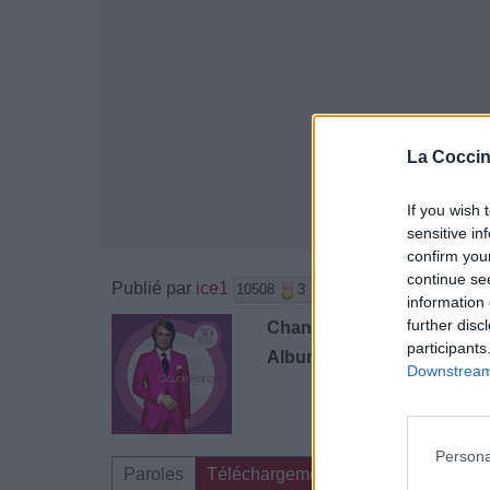
La Coccin
If you wish 
sensitive in
confirm you
continue se
Publié par
ice1
le 11 mars 201
10508
3
3
6
information 
further disc
Chanteurs :
Claude Françoi
participants
Albums :
C'est De L'eau, C'
Downstream 
Persona
Paroles
Téléchargement
Vidéos
Comme