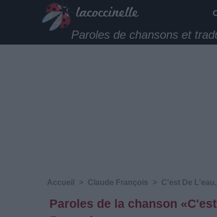
Paroles de chansons et trad
Accueil
>
Claude François
>
C'est De L'eau,
Paroles de la chanson «C'est