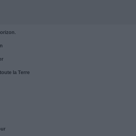
orizon.
on
er
toute la Terre
our