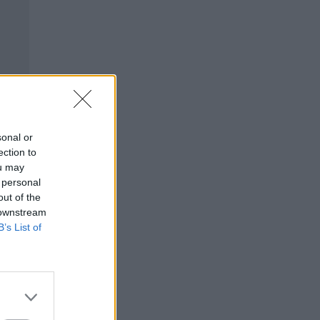
sonal or
ection to
ou may
 personal
out of the
 downstream
B’s List of
⇑