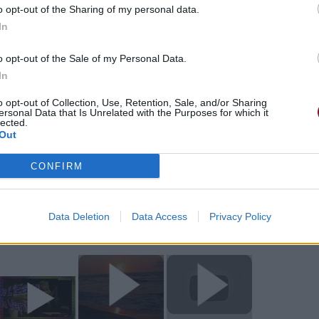
o opt-out of the Sharing of my personal data.
In
o opt-out of the Sale of my Personal Data.
In
o opt-out of Collection, Use, Retention, Sale, and/or Sharing
ersonal Data that Is Unrelated with the Purposes for which it
e CD sur
lected.
Out
ion au meilleur prix sur
CONFIRM
ntaires
Data Deletion
Data Access
Privacy Policy
eau, C'est Du Vent »