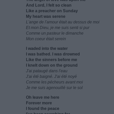
And Lord, I felt so clean
Like a preacher on Sunday
My heart was serene
L'ange de l'amour était au dessus de moi
Et mon Dieu, je me suis senti si pur
Comme un pasteur le dimanche
Mon coeur était serein
I waded into the water
I was bathed. I was drowned
Like the sinners before me
I knelt down on the ground
J'ai pataugé dans l'eau
J'ai été baigné. J'ai été noyé
Comme les pécheurs avant moi
Je me suis agenouillé sur le sol
Oh leave me here
Forever more
I found the peace