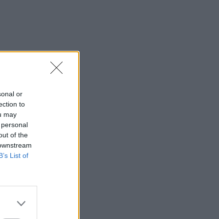
sonal or
ection to
ou may
 personal
out of the
 downstream
B’s List of