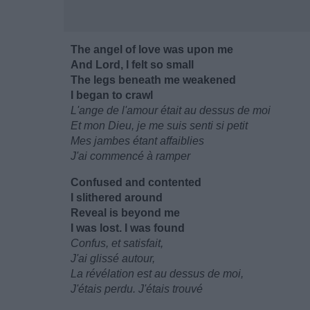
The angel of love was upon me
And Lord, I felt so small
The legs beneath me weakened
I began to crawl
L'ange de l'amour était au dessus de moi
Et mon Dieu, je me suis senti si petit
Mes jambes étant affaiblies
J'ai commencé à ramper
Confused and contented
I slithered around
Reveal is beyond me
I was lost. I was found
Confus, et satisfait,
J'ai glissé autour,
La révélation est au dessus de moi,
J'étais perdu. J'étais trouvé