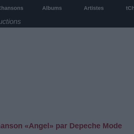
Chansons
Albums
Artistes
tC
uctions
 chanson «Angel» par Depeche Mode