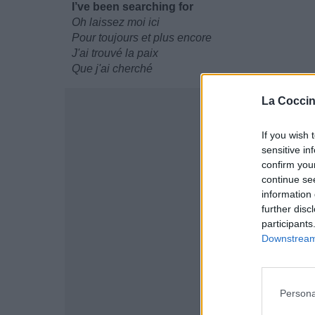
I’ve been searching for
Oh laissez moi ici
Pour toujours et plus encore
J'ai trouvé la paix
Que j'ai cherché
La Coccin
If you wish 
sensitive in
confirm you
continue se
information 
further disc
participants
Downstream 
Persona