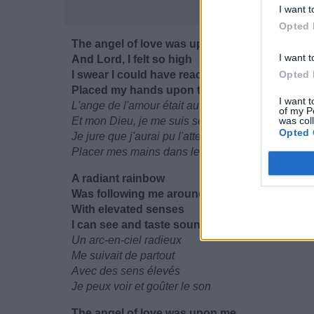
I want t
Opted 
The angel of love was upon me
I want t
And Lord, I felt so high
I swear I could have reached up
Opted 
Placed my hands upon the sky
I want t
L'ange de l'amour était au dessus de moi
of my P
Et mon Dieu, je me suis senti si fort
was col
Opted 
Je jure que j'aurai pu l'atteindre
Placer mes mains dans le ciel
A radiant rainbow
Was following me around
With elevated senses
I can see and taste sound
Un arc-en-ciel radieux
Me suivait de partout
Avec des sens élevés
Je peux voir et goûter le son
The angel of love was upon me