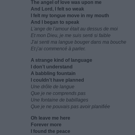
The angel of love was upon me
And Lord, I felt so weak
I felt my tongue move in my mouth
And I began to speak
L'ange de l'amour était au dessus de moi
Et mon Dieu, je me suis senti si faible
J'ai senti ma langue bouger dans ma bouche
Et j'ai commencé à parler.
A strange kind of language
I don’t understand
A babbling fountain
I couldn’t have planned
Une drôle de langue
Que je ne comprends pas
Une fontaine de babillages
Que je ne pouvais pas avoir planifiée
Oh leave me here
Forever more
I found the peace