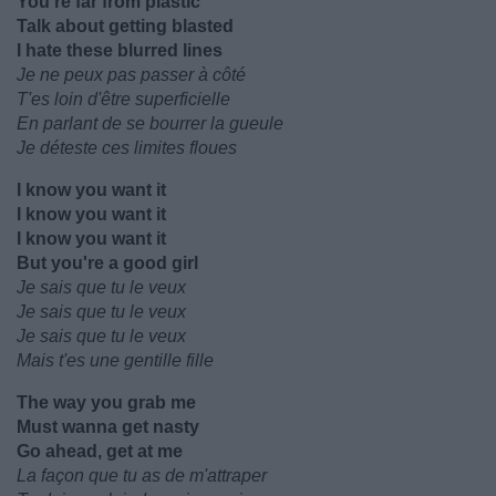
You're far from plastic
Talk about getting blasted
I hate these blurred lines
Je ne peux pas passer à côté
T'es loin d'être superficielle
En parlant de se bourrer la gueule
Je déteste ces limites floues
I know you want it
I know you want it
I know you want it
But you're a good girl
Je sais que tu le veux
Je sais que tu le veux
Je sais que tu le veux
Mais t'es une gentille fille
The way you grab me
Must wanna get nasty
Go ahead, get at me
La façon que tu as de m'attraper