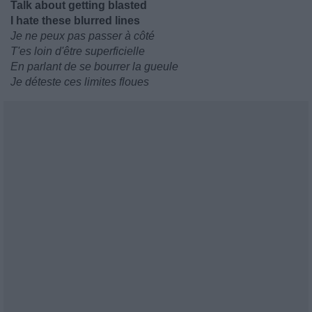
Talk about getting blasted
I hate these blurred lines
Je ne peux pas passer à côté
T'es loin d'être superficielle
En parlant de se bourrer la gueule
Je déteste ces limites floues