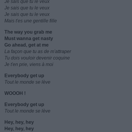
Je sais que tu le veux
Je sais que tu le veux
Je sais que tu le veux
Mais t'es une gentille fille
The way you grab me
Must wanna get nasty
Go ahead, get at me
La façon que tu as de m'attraper
Tu dois vouloir devenir coquine
Je t'en prie, viens à moi
Everybody get up
Tout le monde se lève
WOOOH !
Everybody get up
Tout le monde se lève
Hey, hey, hey
Hey, hey, hey