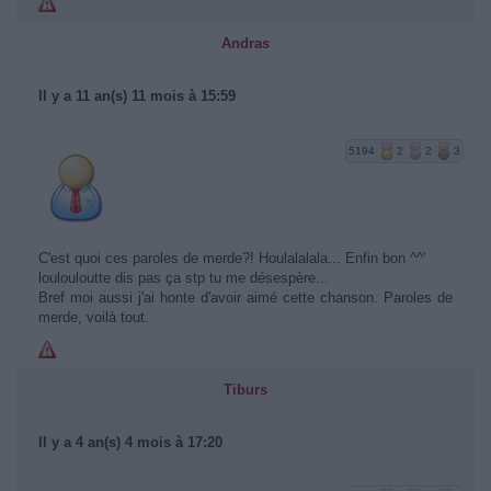
Andras
Il y a 11 an(s) 11 mois à 15:59
5194
2
2
3
C'est quoi ces paroles de merde?! Houlalalala... Enfin bon ^^'
loulouloutte dis pas ça stp tu me désespère...
Bref moi aussi j'ai honte d'avoir aimé cette chanson. Paroles de
merde, voilà tout.
Tiburs
Il y a 4 an(s) 4 mois à 17:20