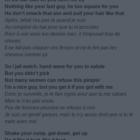
Nothing like your last guy, he too square for you
He don't smack that ass and pull your hair like that
Après, bébé t'es pas là quand je suis
Au comptoir du bar pour que tu m'accostes
Rien à voir avec ton dernier mec, il t'imposait trop de
choses
Il ne fait pas claquer ces fesses et ne te tire pas les
cheveux comme ça
So I jail watch, hand wave for you to salute
But you didn't pick
Not many women can refuse this pimpin'
I'm a nice guy, but you get it if you get with me
Donc je surveille, je te fais signe pour que tu me salues
Mais tu n'as pas voulu
Peu de femmes peuvent se refuser à moi
Je suis un gentil garçon, mais tu n'y auras droit que si tu te
mets avec moi
Shake your rump, get down, get up