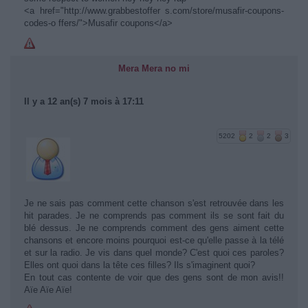
<a href="http://www.grabbestoffer s.com/store/musafir-coupons-
codes-o ffers/">Musafir coupons</a>
Mera Mera no mi
Il y a 12 an(s) 7 mois à 17:11
5202
2
2
3
Je ne sais pas comment cette chanson s'est retrouvée dans les
hit parades. Je ne comprends pas comment ils se sont fait du
blé dessus. Je ne comprends comment des gens aiment cette
chansons et encore moins pourquoi est-ce qu'elle passe à la télé
et sur la radio. Je vis dans quel monde? C'est quoi ces paroles?
Elles ont quoi dans la tête ces filles? Ils s'imaginent quoi?
En tout cas contente de voir que des gens sont de mon avis!!
Aïe Aïe Aïe!