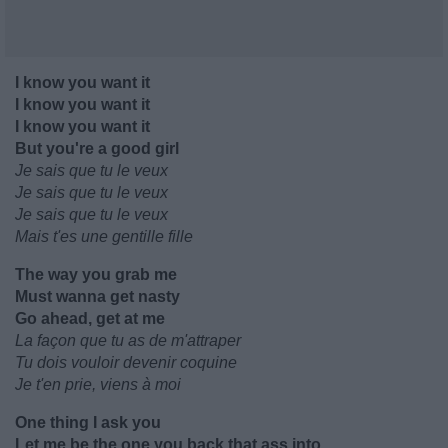
I know you want it
I know you want it
I know you want it
But you're a good girl
Je sais que tu le veux
Je sais que tu le veux
Je sais que tu le veux
Mais t'es une gentille fille
The way you grab me
Must wanna get nasty
Go ahead, get at me
La façon que tu as de m'attraper
Tu dois vouloir devenir coquine
Je t'en prie, viens à moi
One thing I ask you
Let me be the one you back that ass into