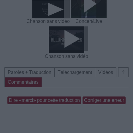
Chanson sans vidéo
Concert/Live
Chanson sans vidéo
Paroles + Traduction
Téléchargement
Vidéos
⇑
Commentaires
Dire «merci» pour cette traduction
Corriger une erreur