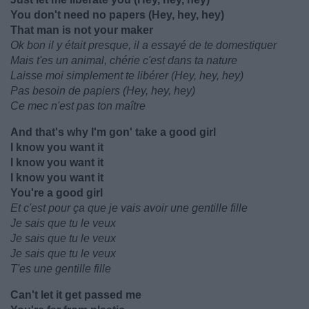
You don't need no papers (Hey, hey, hey)
That man is not your maker
Ok bon il y était presque, il a essayé de te domestiquer
Mais t'es un animal, chérie c'est dans ta nature
Laisse moi simplement te libérer (Hey, hey, hey)
Pas besoin de papiers (Hey, hey, hey)
Ce mec n'est pas ton maître
And that's why I'm gon' take a good girl
I know you want it
I know you want it
I know you want it
You're a good girl
Et c'est pour ça que je vais avoir une gentille fille
Je sais que tu le veux
Je sais que tu le veux
Je sais que tu le veux
T'es une gentille fille
Can't let it get passed me