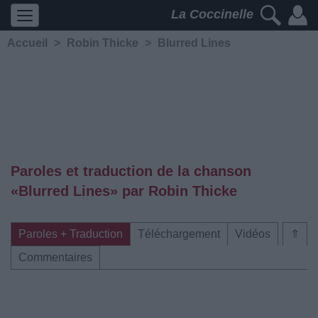
La Coccinelle
Accueil
>
Robin Thicke
>
Blurred Lines
Paroles et traduction de la chanson
«Blurred Lines» par Robin Thicke
Paroles + Traduction
Téléchargement
Vidéos
⇑
Commentaires