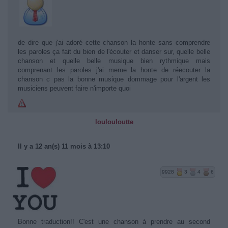
de dire que j'ai adoré cette chanson la honte sans comprendre
les paroles ça fait du bien de l'écouter et danser sur, quelle belle
chanson et quelle belle musique bien rythmique mais
comprenant les paroles j'ai meme la honte de réecouter la
chanson c pas la bonne musique dommage pour l'argent les
musiciens peuvent faire n'importe quoi
loulouloutte
Il y a 12 an(s) 11 mois à 13:10
9928
3
4
6
Bonne traduction!! C'est une chanson à prendre au second