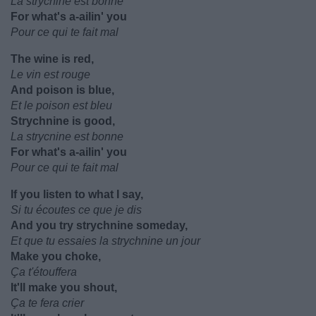
La strycnine est bonne
For what's a-ailin' you
Pour ce qui te fait mal
The wine is red,
Le vin est rouge
And poison is blue,
Et le poison est bleu
Strychnine is good,
La strycnine est bonne
For what's a-ailin' you
Pour ce qui te fait mal
If you listen to what I say,
Si tu écoutes ce que je dis
And you try strychnine someday,
Et que tu essaies la strychnine un jour
Make you choke,
Ça t'étouffera
It'll make you shout,
Ça te fera crier