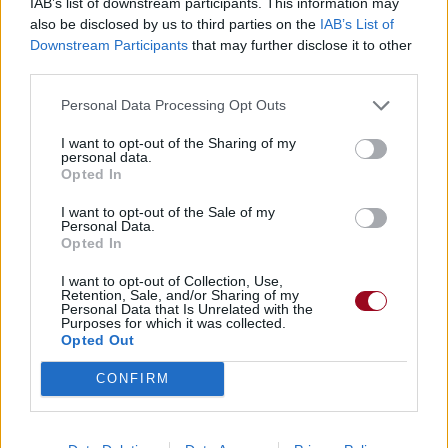
IAB’s list of downstream participants. This information may
Paroles + Traduction
Téléchargement
Vidéos
⇑
also be disclosed by us to third parties on the
IAB’s List of
Commentaires
Downstream Participants
that may further disclose it to other
third parties.
Dire «merci» pour cette traduction
Corriger une erreur
Personal Data Processing Opt Outs
I want to opt-out of the Sharing of my
personal data.
Opted In
I want to opt-out of the Sale of my
Personal Data.
Opted In
I want to opt-out of Collection, Use,
Retention, Sale, and/or Sharing of my
Personal Data that Is Unrelated with the
Purposes for which it was collected.
Opted Out
CONFIRM