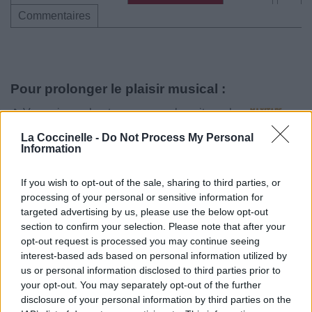
Commentaires
Pour prolonger le plaisir musical :
Vous aimez chanter, apprenez la guitare chez
Télécharger légalement les MP3 sur
La Coccinelle -
Do Not Process My Personal
Télécharger légalement les MP3 ou trouver le CD sur
Information
Trouver des vinyles et des CD sur
If you wish to opt-out of the sale, sharing to third parties, or
Trouver un instrument de musique ou une partition au
processing of your personal or sensitive information for
meilleur prix sur
targeted advertising by us, please use the below opt-out
section to confirm your selection. Please note that after your
opt-out request is processed you may continue seeing
Paroles + Traduction
Téléchargement
Vidéos
⇑
interest-based ads based on personal information utilized by
us or personal information disclosed to third parties prior to
Commentaires
your opt-out. You may separately opt-out of the further
disclosure of your personal information by third parties on the