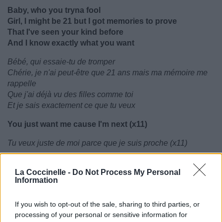
Baby, who you tryna fool
Girl, I might be 21 but I got memories to prove
That I've seen your kind before
And I know exactly what you want
Bébé, qui essaie-tu de tromper
Chérie, je n'ai peut-être que 21 ans mais ma mémoire me
rappelle
Que j'ai déjà vu des filles comme toi
Et je sais exactement ce que tu veux
You just want me cause I'm next (x11)
Tu veux juste de moi parce que je suis proche (x11)
La Coccinelle -
Do Not Process My Personal
Information
If you wish to opt-out of the sale, sharing to third parties, or
processing of your personal or sensitive information for