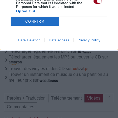
Paroles + Traduction
Téléchargement
Vidéos
⇑
Personal Data that Is Unrelated with the
Purposes for which it was collected.
Commentaires
Opted Out
CONFIRM
Pour prolonger le plaisir musical :
Data Deletion
Data Access
Privacy Policy
Vous aimez chanter, apprenez la guitare chez
Télécharger légalement les MP3 sur
Télécharger légalement les MP3 ou trouver le CD sur
Trouver des vinyles et des CD sur
Trouver un instrument de musique ou une partition au
meilleur prix sur
Paroles + Traduction
Téléchargement
Vidéos
⇑
Commentaires