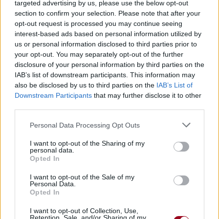
targeted advertising by us, please use the below opt-out
section to confirm your selection. Please note that after your
opt-out request is processed you may continue seeing
interest-based ads based on personal information utilized by
us or personal information disclosed to third parties prior to
your opt-out. You may separately opt-out of the further
disclosure of your personal information by third parties on the
IAB’s list of downstream participants. This information may
also be disclosed by us to third parties on the
IAB’s List of
Downstream Participants
that may further disclose it to other
third parties.
Personal Data Processing Opt Outs
Publié par
Wanderlust
le 23 juillet 2013
14857
3
4
7
à 6h58.
I want to opt-out of the Sharing of my
personal data.
Chanteurs :
The Weeknd
Opted In
Albums :
Trilogy - Echoes Of Silence
I want to opt-out of the Sale of my
Personal Data.
Opted In
I want to opt-out of Collection, Use,
Retention, Sale, and/or Sharing of my