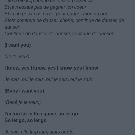
Elle a été trop bonne de laisser passer ça
Et je n'essaie pas de gagner ton coeur
Et tu ne peux pas payer pour gagner mon amour
Alors continue de danser, chérie, continue de danser, de
danser
Continue de danser, de danser, continue de danser
(I want you)
(Je te veux)
I know, yes I know, yes I know, yes I know
Je sais, oui je sais, oui je sais, oui je sais
(Baby I want you)
(Bébé je te veux)
I'm too far in this game, so let go
So let go, so let go
Je suis allé trop loin, alors arrête