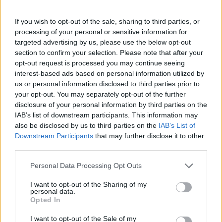
meilleur prix sur
If you wish to opt-out of the sale, sharing to third parties, or
processing of your personal or sensitive information for
targeted advertising by us, please use the below opt-out
Paroles
Téléchargement
Vidéos
⇑
section to confirm your selection. Please note that after your
Commentaires
opt-out request is processed you may continue seeing
interest-based ads based on personal information utilized by
Voir la vidéo de «Tous Les Mêmes»
us or personal information disclosed to third parties prior to
your opt-out. You may separately opt-out of the further
disclosure of your personal information by third parties on the
IAB’s list of downstream participants. This information may
also be disclosed by us to third parties on the
IAB’s List of
Downstream Participants
that may further disclose it to other
Concert/Live
Concert/Live
Chanson sans vidéo
third parties.
Personal Data Processing Opt Outs
I want to opt-out of the Sharing of my
personal data.
Opted In
Concert/Live
Chanson sans vidéo
I want to opt-out of the Sale of my