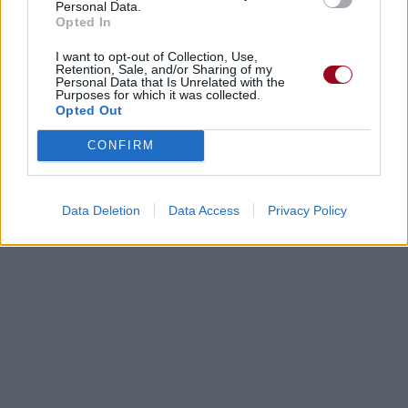
Personal Data.
Paroles
Téléchargement
Vidéos
⇑
Opted In
Commentaires
I want to opt-out of Collection, Use,
Retention, Sale, and/or Sharing of my
Personal Data that Is Unrelated with the
Purposes for which it was collected.
Dire «merci» pour cette traduction
Corriger une erreur
Opted Out
CONFIRM
Data Deletion
Data Access
Privacy Policy