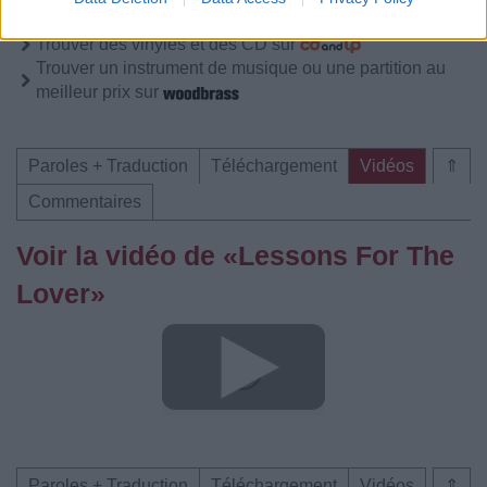
Trouver des vinyles et des CD sur
Trouver un instrument de musique ou une partition au
meilleur prix sur
Paroles + Traduction
Téléchargement
Vidéos
⇑
Commentaires
Voir la vidéo de «Lessons For The
Lover»
Paroles + Traduction
Téléchargement
Vidéos
⇑