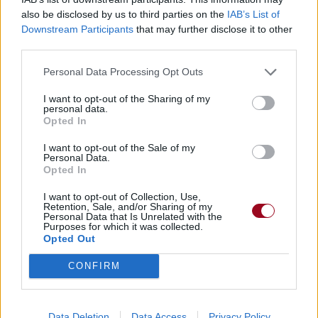
also be disclosed by us to third parties on the
IAB’s List of
Downstream Participants
that may further disclose it to other
Publié par
Wanderlust
le 1er septembre
14857
3
4
7
third parties.
2013 à 15h55.
Personal Data Processing Opt Outs
Chanteurs :
Usher
Albums :
Looking 4 Myself
I want to opt-out of the Sharing of my
personal data.
Opted In
I want to opt-out of the Sale of my
Personal Data.
Paroles + Traduction
Téléchargement
Vidéos
⇑
Opted In
Commentaires
I want to opt-out of Collection, Use,
Retention, Sale, and/or Sharing of my
Personal Data that Is Unrelated with the
Purposes for which it was collected.
Opted Out
Pour prolonger le plaisir musical :
CONFIRM
Vous aimez chanter, apprenez la guitare chez
Télécharger légalement les MP3 sur
Télécharger légalement les MP3 ou trouver le CD sur
Data Deletion
Data Access
Privacy Policy