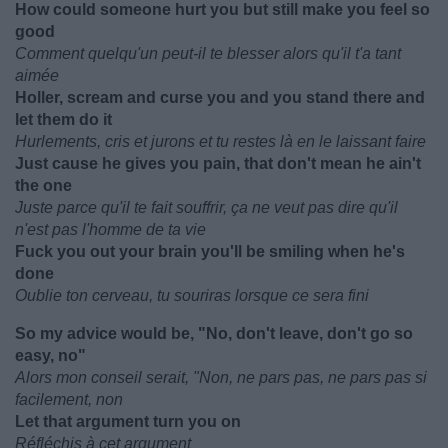
How could someone hurt you but still make you feel so
good
Comment quelqu'un peut-il te blesser alors qu'il t'a tant
aimée
Holler, scream and curse you and you stand there and
let them do it
Hurlements, cris et jurons et tu restes là en le laissant faire
Just cause he gives you pain, that don't mean he ain't
the one
Juste parce qu'il te fait souffrir, ça ne veut pas dire qu'il
n'est pas l'homme de ta vie
Fuck you out your brain you'll be smiling when he's
done
Oublie ton cerveau, tu souriras lorsque ce sera fini
So my advice would be, "No, don't leave, don't go so
easy, no"
Alors mon conseil serait, "Non, ne pars pas, ne pars pas si
facilement, non
Let that argument turn you on
Réfléchis à cet argument