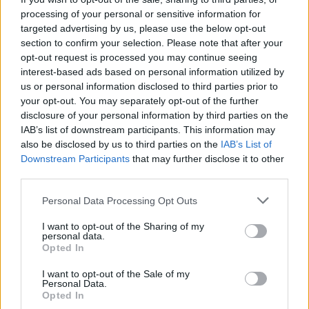
processing of your personal or sensitive information for
targeted advertising by us, please use the below opt-out
section to confirm your selection. Please note that after your
opt-out request is processed you may continue seeing
interest-based ads based on personal information utilized by
us or personal information disclosed to third parties prior to
your opt-out. You may separately opt-out of the further
disclosure of your personal information by third parties on the
IAB’s list of downstream participants. This information may
also be disclosed by us to third parties on the
IAB’s List of
Downstream Participants
that may further disclose it to other
third parties.
Personal Data Processing Opt Outs
I want to opt-out of the Sharing of my
Publié par
The_Wanderer
le 6 janvier
5347
2
2
5
personal data.
2014 à 17h23.
Opted In
Chanteurs :
Pearl Jam
I want to opt-out of the Sale of my
Personal Data.
Albums :
Lightning Bolt
Opted In