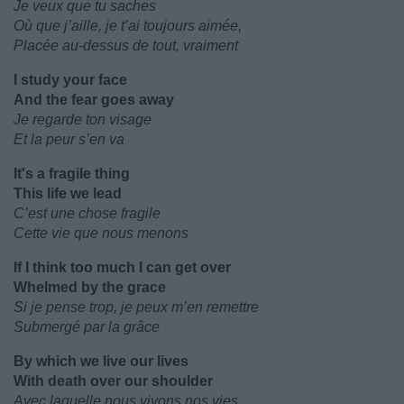
Je veux que tu saches
Où que j’aille, je t’ai toujours aimée,
Placée au-dessus de tout, vraiment
I study your face
And the fear goes away
Je regarde ton visage
Et la peur s’en va
It's a fragile thing
This life we lead
C’est une chose fragile
Cette vie que nous menons
If I think too much I can get over
Whelmed by the grace
Si je pense trop, je peux m’en remettre
Submergé par la grâce
By which we live our lives
With death over our shoulder
Avec laquelle nous vivons nos vies