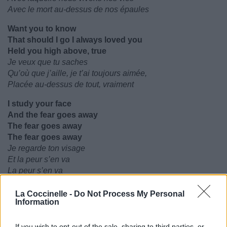
Avec le mort au-dessus de nos épaules
Want you to know
That should I go I always loved you
Held you high above, true
Je veux que tu saches
Qu’où que j’aille, je t’ai toujours aimée,
Placée au-dessus de tout, vraiment
I study your face
And the fear goes away
The fear goes away
The fear goes away
Je regarde ton visage
Et la peur s’en va
La peur s’en va
La peur s’en va
La Coccinelle -
Do Not Process My Personal
Information
If you wish to opt-out of the sale, sharing to third parties, or