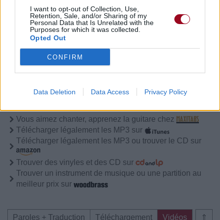
I want to opt-out of Collection, Use,
Retention, Sale, and/or Sharing of my
Personal Data that Is Unrelated with the
Purposes for which it was collected.
Paroles + Traduction
Téléchargement
Vidéos
⇑
Opted Out
Commentaires
CONFIRM
Data Deletion
Data Access
Privacy Policy
Pour prolonger le plaisir musical :
Vous aimez chanter, apprenez la guitare chez
Télécharger légalement les MP3 sur
Télécharger légalement les MP3 ou trouver le CD sur
Trouver des vinyles et des CD sur
Trouver un instrument de musique ou une partition au
meilleur prix sur
Paroles + Traduction
Téléchargement
Vidéos
⇑