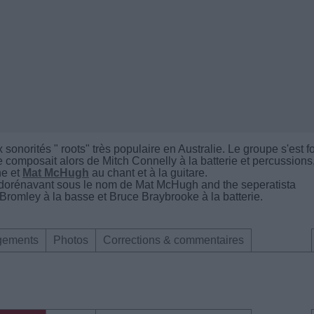
sonorités " roots" très populaire en Australie. Le groupe s'est 
composait alors de Mitch Connelly à la batterie et percussions
ne et
Mat McHugh
au chant et à la guitare.
 dorénavant sous le nom de Mat McHugh and the seperatista
omley à la basse et Bruce Braybrooke à la batterie.
gements
Photos
Corrections & commentaires