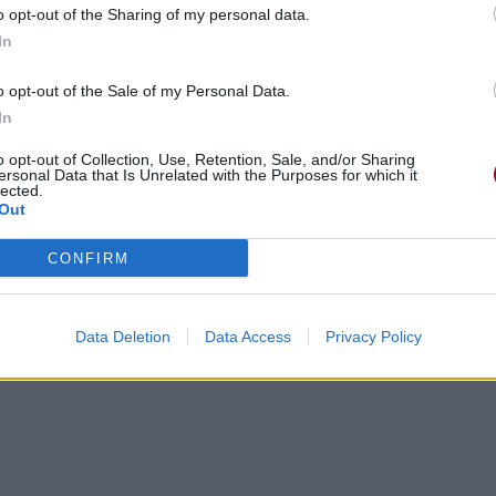
o opt-out of the Sharing of my personal data.
In
o opt-out of the Sale of my Personal Data.
In
gements
Photos
Corrections & commentaires
o opt-out of Collection, Use, Retention, Sale, and/or Sharing
ersonal Data that Is Unrelated with the Purposes for which it
lected.
Out
cette traduction
Corriger une erreur
CONFIRM
Data Deletion
Data Access
Privacy Policy