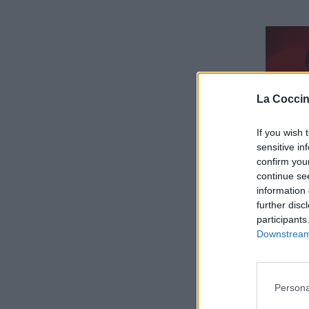
La Coccin
If you wish 
sensitive in
confirm you
continue se
information 
further disc
participants
Downstream 
Persona