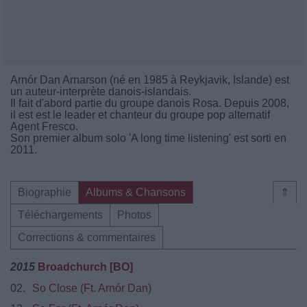
Arnór Dan Arnarson (né en 1985 à Reykjavik, Islande) est
un auteur-interprète danois-islandais.
Il fait d'abord partie du groupe danois Rosa. Depuis 2008,
il est est le leader et chanteur du groupe pop alternatif
Agent Fresco.
Son premier album solo 'A long time listening' est sorti en
2011.
Biographie
Albums & Chansons
⇑
Téléchargements
Photos
Corrections & commentaires
2015
Broadchurch [BO]
02.
So Close (Ft. Arnór Dan)