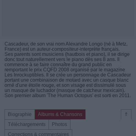
Cascadeur, de son vrai nom Alexandre Longo (né à Metz,
France) est un auteur-compositeur-interprète français.
Ses parents sont musiciens (hautbois et piano), il se dirige
donc tout naturellement vers le piano dès ses 8 ans. Il
commence à se faire connaître du grand public en
remportant le prix CQFD 2008 organisé par le magazine
Les Inrockuptibles. Il se crée un personnage de Cascadeur
portant une combinaison de motard avec un casque blanc
orné d'une étoile rouge, et son visage est dissimulé sous
un masque de luchador (masque de catcheur mexicain).
Son premier album 'The Human Octopus' est sorti en 2011.
Biographie
Albums & Chansons
⇑
Téléchargements
Photos
Corrections & commentaires