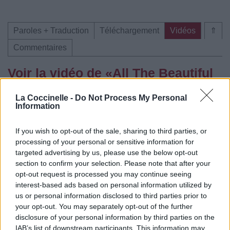
Paroles + Traduction
Téléchargement
Vidéos
⇑
Commentaires
Voir la vidéo de «All The Beautiful
Things»
La Coccinelle -
Do Not Process My Personal
Information
If you wish to opt-out of the sale, sharing to third parties, or
processing of your personal or sensitive information for
targeted advertising by us, please use the below opt-out
section to confirm your selection. Please note that after your
opt-out request is processed you may continue seeing
interest-based ads based on personal information utilized by
us or personal information disclosed to third parties prior to
your opt-out. You may separately opt-out of the further
disclosure of your personal information by third parties on the
Paroles + Traduction
Téléchargement
Vidéos
⇑
IAB’s list of downstream participants. This information may