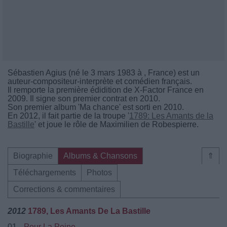
Sébastien Agius (né le 3 mars 1983 à , France) est un
auteur-compositeur-interprète et comédien français.
Il remporte la première édidition de X-Factor France en
2009. Il signe son premier contrat en 2010.
Son premier album 'Ma chance' est sorti en 2010.
En 2012, il fait partie de la troupe '
1789: Les Amants de la
Bastille
' et joue le rôle de Maximilien de Robespierre.
Biographie
Albums & Chansons
⇑
Téléchargements
Photos
Corrections & commentaires
2012
1789, Les Amants De La Bastille
01.
Pour La Peine