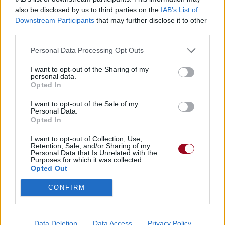
also be disclosed by us to third parties on the
IAB’s List of
Commentaires
Downstream Participants
that may further disclose it to other
third parties.
Dire «merci» pour cette traduction
Corriger une erreur
Personal Data Processing Opt Outs
I want to opt-out of the Sharing of my
personal data.
Opted In
I want to opt-out of the Sale of my
Personal Data.
Opted In
I want to opt-out of Collection, Use,
Retention, Sale, and/or Sharing of my
Personal Data that Is Unrelated with the
Purposes for which it was collected.
Opted Out
CONFIRM
Data Deletion
Data Access
Privacy Policy