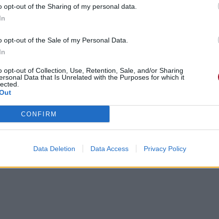
e here before
o opt-out of the Sharing of my personal data.
In
o opt-out of the Sale of my Personal Data.
ord
In
o opt-out of Collection, Use, Retention, Sale, and/or Sharing
e here before
ersonal Data that Is Unrelated with the Purposes for which it
lected.
Out
CONFIRM
it
Data Deletion
Data Access
Privacy Policy