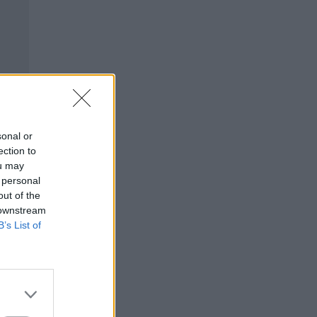
sonal or
ection to
ou may
 personal
out of the
 downstream
B’s List of