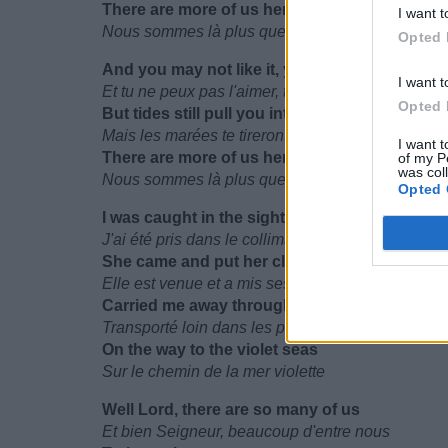
There are more of us here than there ever wer
I want t
Nous sommes là plus que jamais
Opted 
And you may not like it, you may disagree
I want t
Et tu ne peux pas l'aimer, tu peux être en désacc
Opted 
But tides still pull you into the sea
Mais les marées te tireront toujours vers la mer
I want t
There are more of us here than there ever wer
of my P
was col
Nous sommes là plus que jamais
Opted 
I was caught in the sights of Venus at night
J'ai été pris dans le collimateur de Vénus cette nu
She came and put her clothes in me
Elle est venue et a mis ses vêtements en moi
Carried me away through mirrored rooms
Transporté loin dans les pièces de miroir
On the way to the violet seas
Sur le chemin de la mer violette
Well Lord, there are so many of us
Et bien Seigneur, beaucoup d'entre nous