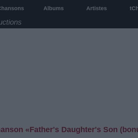
Chansons
Albums
Artistes
tC
uctions
s
chanson «Father's Daughter's Son (bon