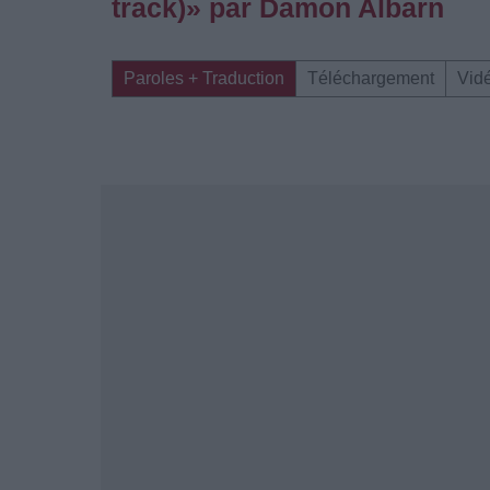
track)» par Damon Albarn
Paroles + Traduction
Téléchargement
Vid