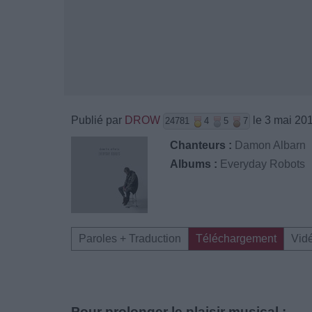
Publié par
DROW
le 3 mai 20
24781
4
5
7
Chanteurs :
Damon Albarn
Albums :
Everyday Robots
Paroles + Traduction
Téléchargement
Vid
Pour prolonger le plaisir musical :