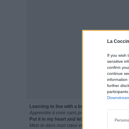
La Coccin
If you wish 
sensitive in
confirm you
continue se
information 
further disc
participants
Downstream 
Learning to live with a broken guard
Apprendre à vivre sans protection
Put it in my heart and let it sing "Lord"
Persona
Mets-le dans mon cœur et laisse chanter "seigne