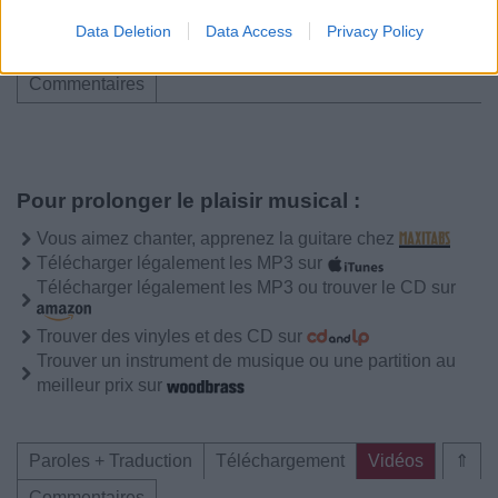
Data Deletion
Data Access
Privacy Policy
Paroles + Traduction
Téléchargement
Vidéos
⇑
Commentaires
Pour prolonger le plaisir musical :
Vous aimez chanter, apprenez la guitare chez
Télécharger légalement les MP3 sur
Télécharger légalement les MP3 ou trouver le CD sur
Trouver des vinyles et des CD sur
Trouver un instrument de musique ou une partition au
meilleur prix sur
Paroles + Traduction
Téléchargement
Vidéos
⇑
Commentaires