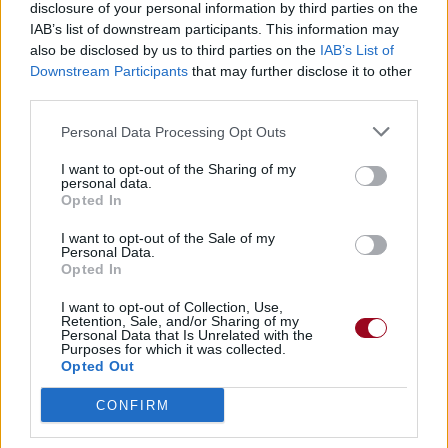
disclosure of your personal information by third parties on the
IAB’s list of downstream participants. This information may
also be disclosed by us to third parties on the
IAB’s List of
Downstream Participants
that may further disclose it to other
third parties.
Personal Data Processing Opt Outs
I want to opt-out of the Sharing of my
personal data.
Opted In
I want to opt-out of the Sale of my
Personal Data.
Opted In
Publié par
Visa
le 5 août 2014 à
I want to opt-out of Collection, Use,
247824
5
5
7
Retention, Sale, and/or Sharing of my
11h56.
Personal Data that Is Unrelated with the
Purposes for which it was collected.
Chanteurs :
Anathema
Opted Out
Albums :
Distant Satellites
CONFIRM