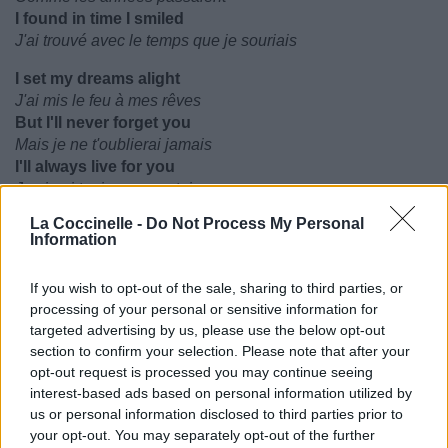
I found in time I smiled
J'ai trouvé avec le temps que je souriais
I set my dreams alight
J'ai mis le feu à mes rêves
But I'll never forget you
Mais je ne t'oublierai jamais
I'll always live for you
Je vivrai toujours pour toi
All my love
La Coccinelle -
Do Not Process My Personal
Tout mon amour
Information
(instru)
If you wish to opt-out of the sale, sharing to third parties, or
You're not far away from me (x4)
processing of your personal or sensitive information for
Tu n'es pas si loin de moi
targeted advertising by us, please use the below opt-out
section to confirm your selection. Please note that after your
opt-out request is processed you may continue seeing
interest-based ads based on personal information utilized by
us or personal information disclosed to third parties prior to
your opt-out. You may separately opt-out of the further