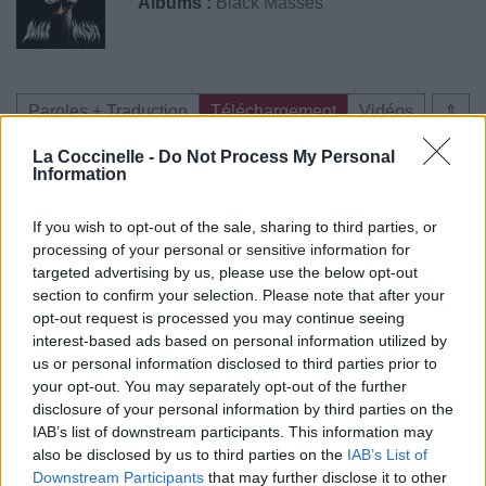
Albums :
Black Masses
Paroles + Traduction
Téléchargement
Vidéos
⇑
Commentaires
La Coccinelle -
Do Not Process My Personal
Information
If you wish to opt-out of the sale, sharing to third parties, or
processing of your personal or sensitive information for
Pour prolonger le plaisir musical :
targeted advertising by us, please use the below opt-out
section to confirm your selection. Please note that after your
Vous aimez chanter, apprenez la guitare chez
opt-out request is processed you may continue seeing
Télécharger légalement les MP3 sur
interest-based ads based on personal information utilized by
Télécharger légalement les MP3 ou trouver le CD sur
us or personal information disclosed to third parties prior to
your opt-out. You may separately opt-out of the further
Trouver des vinyles et des CD sur
disclosure of your personal information by third parties on the
Trouver un instrument de musique ou une partition au
IAB’s list of downstream participants. This information may
meilleur prix sur
also be disclosed by us to third parties on the
IAB’s List of
Downstream Participants
that may further disclose it to other