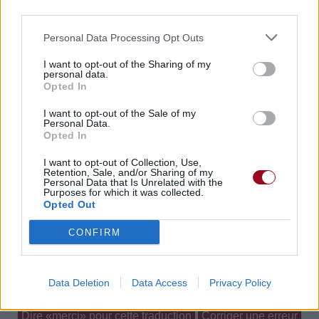
third parties.
Paroles + Traduction
Téléchargement
Vidéos
⇑
Personal Data Processing Opt Outs
Commentaires
I want to opt-out of the Sharing of my
Voir la vidéo de «The Nightchild»
personal data.
Opted In
I want to opt-out of the Sale of my
Personal Data.
Opted In
Concert/Live
I want to opt-out of Collection, Use,
Retention, Sale, and/or Sharing of my
Personal Data that Is Unrelated with the
Purposes for which it was collected.
Opted Out
CONFIRM
Paroles + Traduction
Téléchargement
Vidéos
⇑
Commentaires
Data Deletion
Data Access
Privacy Policy
Dire «merci» pour cette traduction
Corriger une erreur