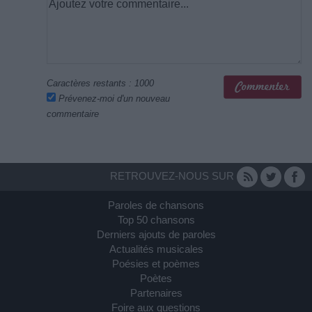
Caractères restants :
1000
Prévenez-moi d'un nouveau
commentaire
RETROUVEZ-NOUS SUR
Paroles de chansons
Top 50 chansons
Derniers ajouts de paroles
Actualités musicales
Poésies et poèmes
Poètes
Partenaires
Foire aux questions