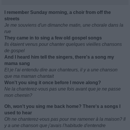
I remember Sunday morning, a choir from off the
streets
Je me souviens d'un dimanche matin, une chorale dans la
rue
They came in to sing a few old gospel songs
Ils étaient venus pour chanter quelques vieilles chansons
de gospel
And I heard him tell the singers, there's a song my
mama sang
Et je l'ai entendu dire aux chanteurs, il y a une chanson
que ma maman chantait
Won't you sing it once before I move along?
Ne la chanterez-vous pas une fois avant que je ne passe
mon chemin?
Oh, won't you sing me back home? There's a songs I
used to hear
Oh ne chanterez-vous pas pour me ramener à la maison? Il
y a une chanson que j'avais l'habitude d'entendre