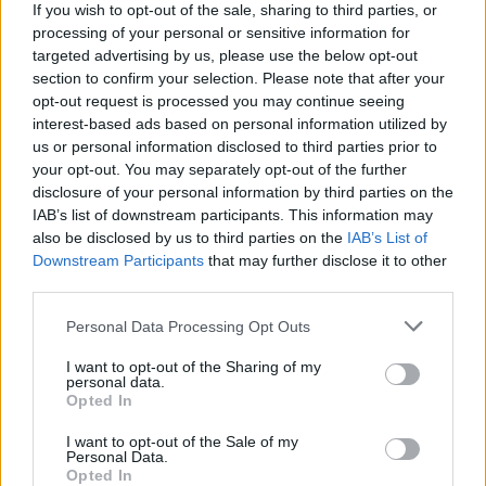
If you wish to opt-out of the sale, sharing to third parties, or
processing of your personal or sensitive information for
targeted advertising by us, please use the below opt-out
Pour prolonger le plaisir musical :
section to confirm your selection. Please note that after your
opt-out request is processed you may continue seeing
Vous aimez chanter, apprenez la guitare chez
interest-based ads based on personal information utilized by
Télécharger légalement les MP3 sur
us or personal information disclosed to third parties prior to
Télécharger légalement les MP3 ou trouver le CD sur
your opt-out. You may separately opt-out of the further
disclosure of your personal information by third parties on the
Trouver des vinyles et des CD sur
IAB’s list of downstream participants. This information may
Trouver un instrument de musique ou une partition au
also be disclosed by us to third parties on the
IAB’s List of
meilleur prix sur
Downstream Participants
that may further disclose it to other
third parties.
Personal Data Processing Opt Outs
Paroles + Traduction
Téléchargement
Vidéos
⇑
Commentaires
I want to opt-out of the Sharing of my
personal data.
Opted In
Paroles + Traduction
Téléchargement
Vidéos
⇑
I want to opt-out of the Sale of my
Personal Data.
Commentaires
Opted In