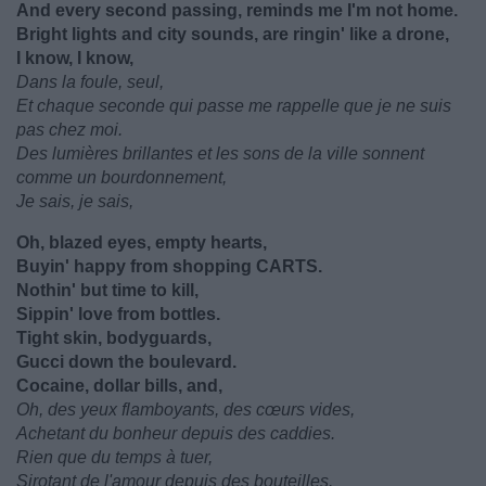
And every second passing, reminds me I'm not home.
Bright lights and city sounds, are ringin' like a drone,
I know, I know,
Dans la foule, seul,
Et chaque seconde qui passe me rappelle que je ne suis
pas chez moi.
Des lumières brillantes et les sons de la ville sonnent
comme un bourdonnement,
Je sais, je sais,
Oh, blazed eyes, empty hearts,
Buyin' happy from shopping CARTS.
Nothin' but time to kill,
Sippin' love from bottles.
Tight skin, bodyguards,
Gucci down the boulevard.
Cocaine, dollar bills, and,
Oh, des yeux flamboyants, des cœurs vides,
Achetant du bonheur depuis des caddies.
Rien que du temps à tuer,
Sirotant de l'amour depuis des bouteilles.