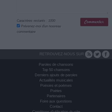
Caractères restants :
1000
Prévenez-moi d'un nouveau
commentaire
RETROUVEZ-NOUS SUR
Paroles de chansons
Top 50 chansons
Derniers ajouts de paroles
Actualités musicales
Poésies et poèmes
Poètes
Partenaires
Foire aux questions
Contact
Conditions d'utilisation du site