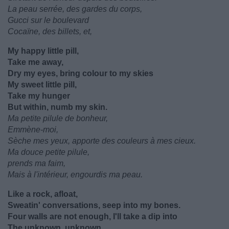
La peau serrée, des gardes du corps,
Gucci sur le boulevard
Cocaïne, des billets, et,
My happy little pill,
Take me away,
Dry my eyes, bring colour to my skies
My sweet little pill,
Take my hunger
But within, numb my skin.
Ma petite pilule de bonheur,
Emmène-moi,
Sèche mes yeux, apporte des couleurs à mes cieux.
Ma douce petite pilule,
prends ma faim,
Mais à l'intérieur, engourdis ma peau.
Like a rock, afloat,
Sweatin' conversations, seep into my bones.
Four walls are not enough, I'll take a dip into
The unknown, unknown