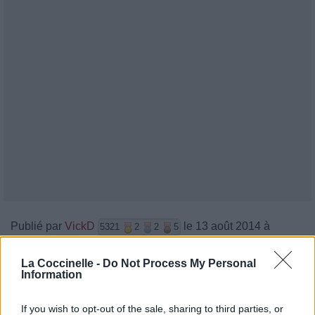
Publié par
VickD
le 13 août 2014 à
5321
2
2
5
14h05.
La Coccinelle -
Do Not Process My Personal
Chanteurs :
Troye Sivan
Information
Albums :
Trxye [Ep]
If you wish to opt-out of the sale, sharing to third parties, or