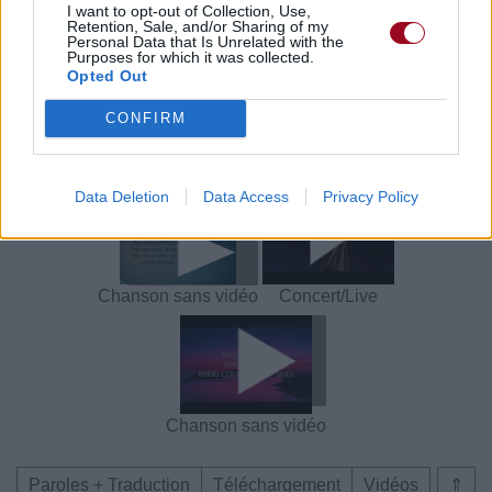
Commentaires
I want to opt-out of Collection, Use,
Retention, Sale, and/or Sharing of my
Personal Data that Is Unrelated with the
Voir la vidéo de «Happy Little Pill»
Purposes for which it was collected.
Opted Out
CONFIRM
Chanson sans vidéo
Chanson sans vidéo
Data Deletion
Data Access
Privacy Policy
Chanson sans vidéo
Concert/Live
Chanson sans vidéo
Paroles + Traduction
Téléchargement
Vidéos
⇑