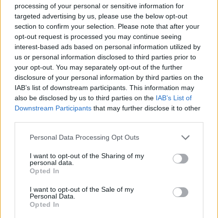
processing of your personal or sensitive information for
targeted advertising by us, please use the below opt-out
Paroles + Traduction
Téléchargement
Vidéos
⇑
section to confirm your selection. Please note that after your
opt-out request is processed you may continue seeing
Commentaires
interest-based ads based on personal information utilized by
us or personal information disclosed to third parties prior to
your opt-out. You may separately opt-out of the further
disclosure of your personal information by third parties on the
IAB’s list of downstream participants. This information may
Pour prolonger le plaisir musical :
also be disclosed by us to third parties on the
IAB’s List of
Vous aimez chanter, apprenez la guitare chez
Downstream Participants
that may further disclose it to other
Télécharger légalement les MP3 sur
third parties.
Télécharger légalement les MP3 ou trouver le CD sur
Personal Data Processing Opt Outs
Trouver des vinyles et des CD sur
I want to opt-out of the Sharing of my
Trouver un instrument de musique ou une partition au
personal data.
meilleur prix sur
Opted In
I want to opt-out of the Sale of my
Personal Data.
Paroles + Traduction
Téléchargement
Vidéos
⇑
Opted In