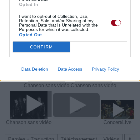
Opted In
I want to opt-out of Collection, Use,
Paroles + Traduction
Téléchargement
Vidéos
⇑
Retention, Sale, and/or Sharing of my
Personal Data that Is Unrelated with the
Purposes for which it was collected.
Commentaires
Opted Out
Voir la vidéo de «Volcano»
CONFIRM
Data Deletion
Data Access
Privacy Policy
Chanson sans vidéo
Chanson sans vidéo
Chanson sans vidéo
Concert/Live
Paroles + Traduction
Téléchargement
Vidéos
⇑