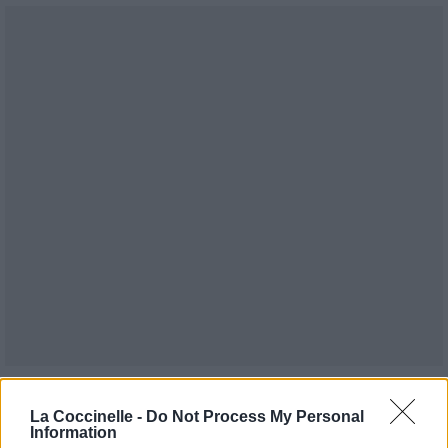
Publié par
PerlayLive
le 10 septembre
15837
4
4
7
La Coccinelle -
Do Not Process My Personal
2014 à 18h17.
Information