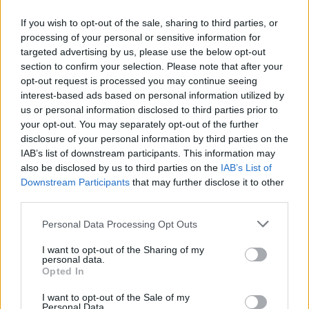
Chanteurs :
U2
If you wish to opt-out of the sale, sharing to third parties, or
Albums :
Songs of Innocence
processing of your personal or sensitive information for
targeted advertising by us, please use the below opt-out
section to confirm your selection. Please note that after your
opt-out request is processed you may continue seeing
Paroles + Traduction
interest-based ads based on personal information utilized by
Téléchargement
Vidéos
⇑
us or personal information disclosed to third parties prior to
Commentaires
your opt-out. You may separately opt-out of the further
disclosure of your personal information by third parties on the
IAB’s list of downstream participants. This information may
also be disclosed by us to third parties on the
IAB’s List of
Downstream Participants
that may further disclose it to other
Pour prolonger le plaisir musical :
third parties.
Vous aimez chanter, apprenez la guitare chez
Personal Data Processing Opt Outs
Télécharger légalement les MP3 sur
Télécharger légalement les MP3 ou trouver le CD sur
I want to opt-out of the Sharing of my
personal data.
Opted In
Trouver des vinyles et des CD sur
Trouver un instrument de musique ou une partition au
I want to opt-out of the Sale of my
meilleur prix sur
Personal Data.