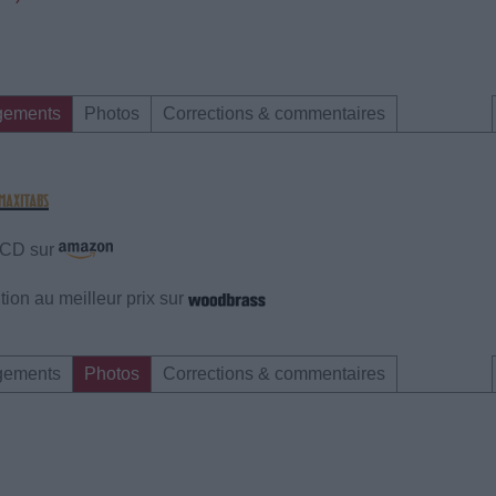
gements
Photos
Corrections & commentaires
e CD sur
ion au meilleur prix sur
gements
Photos
Corrections & commentaires