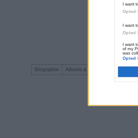
I want t
Opted 
I want t
Opted 
I want t
of my P
was col
Opted 
Biographie
Albums & Chansons
Téléchar
Dire «merci» pour 