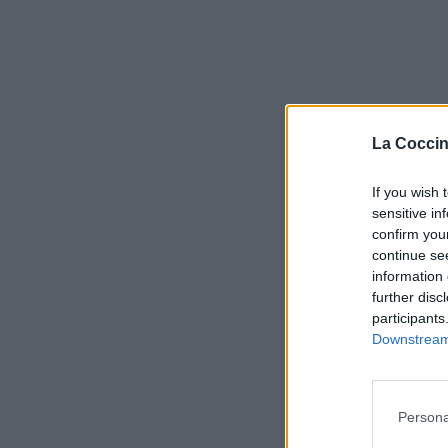
La Coccin
If you wish 
sensitive in
confirm you
continue se
information 
further disc
participants
Downstream 
Persona