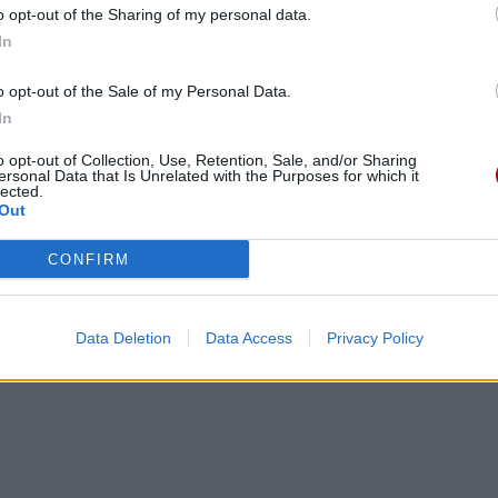
o opt-out of the Sharing of my personal data.
In
o opt-out of the Sale of my Personal Data.
In
o opt-out of Collection, Use, Retention, Sale, and/or Sharing
ersonal Data that Is Unrelated with the Purposes for which it
lected.
Out
gements
Photos
Corrections & commentaires
CONFIRM
cette traduction
Corriger une erreur
Data Deletion
Data Access
Privacy Policy