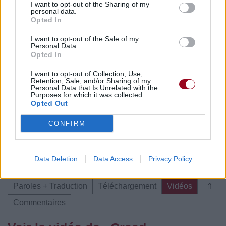
I want to opt-out of the Sharing of my
personal data.
Commentaires
Opted In
I want to opt-out of the Sale of my
Personal Data.
Opted In
Pour prolonger le plaisir musical :
I want to opt-out of Collection, Use,
Retention, Sale, and/or Sharing of my
Vous aimez chanter, apprenez la guitare chez
Personal Data that Is Unrelated with the
Purposes for which it was collected.
Télécharger légalement les MP3 sur
Opted Out
Télécharger légalement les MP3 ou trouver le CD sur
CONFIRM
Trouver des vinyles et des CD sur
Trouver un instrument de musique ou une partition au
meilleur prix sur
Data Deletion
Data Access
Privacy Policy
Paroles + Traduction
Téléchargement
Vidéos
⇑
Commentaires