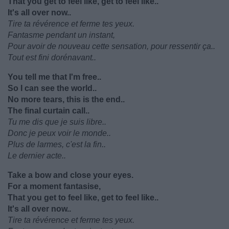
That you get to feel like, get to feel like..
It's all over now..
Tire ta révérence et ferme tes yeux.
Fantasme pendant un instant,
Pour avoir de nouveau cette sensation, pour ressentir ça..
Tout est fini dorénavant..
You tell me that I'm free..
So I can see the world..
No more tears, this is the end..
The final curtain call..
Tu me dis que je suis libre..
Donc je peux voir le monde..
Plus de larmes, c'est la fin..
Le dernier acte..
Take a bow and close your eyes.
For a moment fantasise,
That you get to feel like, get to feel like..
It's all over now..
Tire ta révérence et ferme tes yeux.