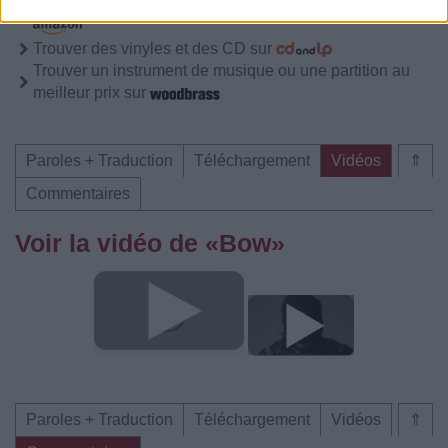
Télécharger légalement les MP3 ou trouver le CD sur
Trouver des vinyles et des CD sur
Trouver un instrument de musique ou une partition au
meilleur prix sur
Paroles + Traduction
Téléchargement
Vidéos
⇑
Commentaires
Voir la vidéo de «Bow»
Paroles + Traduction
Téléchargement
Vidéos
⇑