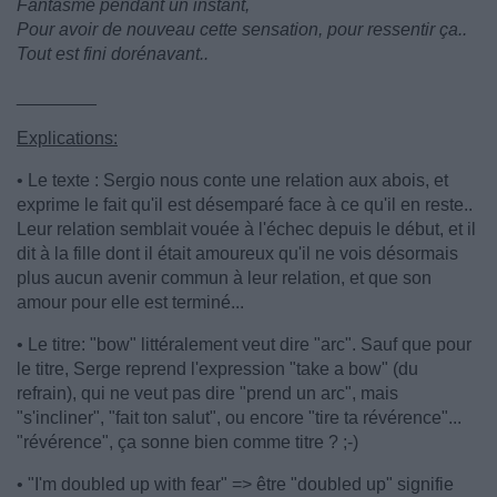
Fantasme pendant un instant,
Pour avoir de nouveau cette sensation, pour ressentir ça..
Tout est fini dorénavant..
________
Explications:
• Le texte : Sergio nous conte une relation aux abois, et
exprime le fait qu'il est désemparé face à ce qu'il en reste..
Leur relation semblait vouée à l'échec depuis le début, et il
dit à la fille dont il était amoureux qu'il ne vois désormais
plus aucun avenir commun à leur relation, et que son
amour pour elle est terminé...
• Le titre: "bow" littéralement veut dire "arc". Sauf que pour
le titre, Serge reprend l'expression "take a bow" (du
refrain), qui ne veut pas dire "prend un arc", mais
"s'incliner", "fait ton salut", ou encore "tire ta révérence"...
"révérence", ça sonne bien comme titre ? ;-)
• "I'm doubled up with fear" => être "doubled up" signifie