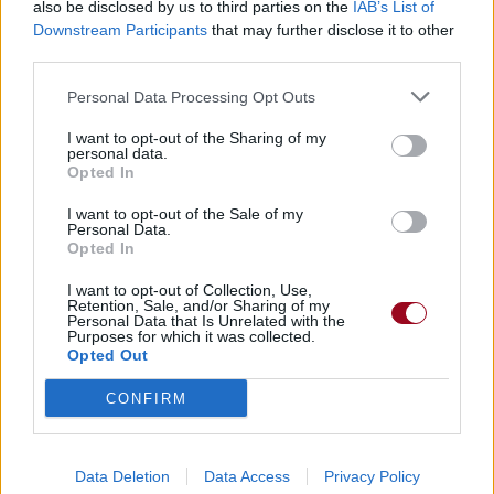
also be disclosed by us to third parties on the
IAB’s List of
Downstream Participants
that may further disclose it to other
third parties.
Publié par
Flo_Flo-F1
le 26 octobre 2014
6003
2
3
4
à 9h21.
Personal Data Processing Opt Outs
Chanteurs :
Kasabian
I want to opt-out of the Sharing of my
Albums :
48:13
personal data.
Opted In
I want to opt-out of the Sale of my
Personal Data.
Opted In
Paroles + Traduction
Téléchargement
Vidéos
⇑
I want to opt-out of Collection, Use,
Commentaires
Retention, Sale, and/or Sharing of my
Personal Data that Is Unrelated with the
Purposes for which it was collected.
Opted Out
CONFIRM
Pour prolonger le plaisir musical :
Vous aimez chanter, apprenez la guitare chez
Télécharger légalement les MP3 sur
Data Deletion
Data Access
Privacy Policy