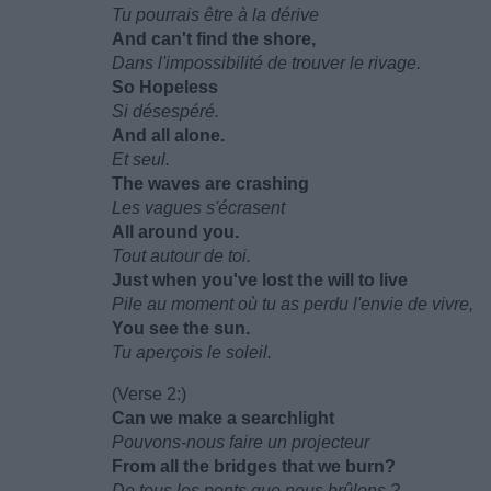
Tu pourrais être à la dérive
And can't find the shore,
Dans l'impossibilité de trouver le rivage.
So Hopeless
Si désespéré.
And all alone.
Et seul.
The waves are crashing
Les vagues s'écrasent
All around you.
Tout autour de toi.
Just when you've lost the will to live
Pile au moment où tu as perdu l'envie de vivre,
You see the sun.
Tu aperçois le soleil.
(Verse 2:)
Can we make a searchlight
Pouvons-nous faire un projecteur
From all the bridges that we burn?
De tous les ponts que nous brûlons ?