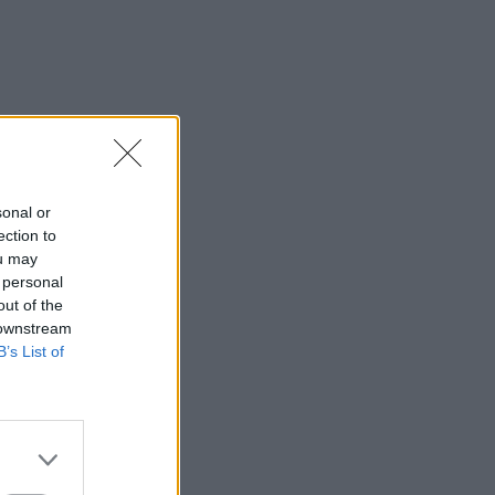
sonal or
ection to
ou may
 personal
out of the
 downstream
B’s List of