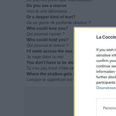
Do you see a rescue
Vois-tu une délivrance
Or a deeper kind of hurt?
Ou un genre de profonde douleur ?
Who could love you?
Qui pourrait t'aimer ?
La Coccin
Who could hold you?
Qui pourrait te retenir ?
If you wish 
I'd swim across the sea.
sensitive in
Je nage dans la mer.
confirm you
You don't have to be alone
continue se
Tu n'es pas forcé d'être seul
information 
Where the shallow gets so deep.
further disc
Lorsque le superficiel est si omniprésent.
participants
Downstream 
Persona