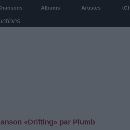
Chansons
Albums
Artistes
tC
uctions
chanson «Drifting» par Plumb