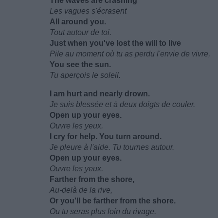
The waves are crashing
Les vagues s'écrasent
All around you.
Tout autour de toi.
Just when you've lost the will to live
Pile au moment où tu as perdu l'envie de vivre,
You see the sun.
Tu aperçois le soleil.
I am hurt and nearly drown.
Je suis blessée et à deux doigts de couler.
Open up your eyes.
Ouvre les yeux.
I cry for help. You turn around.
Je pleure à l'aide. Tu tournes autour.
Open up your eyes.
Ouvre les yeux.
Farther from the shore,
Au-delà de la rive,
Or you'll be farther from the shore.
Ou tu seras plus loin du rivage.