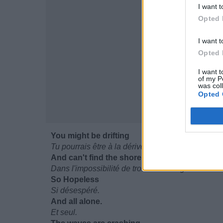
I want t
Opted 
I want t
Opted 
I want t
of my P
was col
Opted 
You might be drifting
Tu pourrais être à la dérive
And can't find the shore,
Dans l'impossibilité de trouver le rivage.
So Hopeless
Si désespéré.
And all alone.
Et seul.