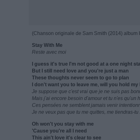
(Chanson originale de Sam Smith (2014) album I
Stay With Me
Reste avec moi
I guess it's true I'm not good at a one night s
But I still need love and you're just a man
These thoughts never seem to go to plan
I don't want you to leave me, will you hold m
Je suppose que c'est vrai que je ne suis pas bon
Mais j'ai encore besoin d'amour et tu n'es qu'u
Ces pensées ne semblent jamais venir intention
Je ne veux pas que tu me quittes, me tiendras-tu
Oh won't you stay with me
'Cause you're all I need
This ain't love it's clear to see