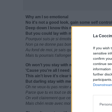
Why am I so emotional
No it's not a good look, gain some self contro
Deep down I know this never works
But you could lay with me so it doesn't hurt
La Coccin
Pourquoi suis-je si émotive
Non ça ne donne pas bonne impression, je dois 
If you wish 
Au fond de moi, je sais que ça ne marchera jama
sensitive in
Mais tu pourrais t'allonger avec moi comme ça, ç
confirm you
continue se
Oh won't you stay with me
information 
'Cause you're all I need
further disc
This ain't love it's clear to see
participants
But darling stay with me
Downstream 
Oh ne veux-tu pas rester avec moi?
Parce que tu es tout ce dont j'ai besoin
On voit clairement que ce n'est pas de l'amour
Mais chéri reste avec moi
Persona