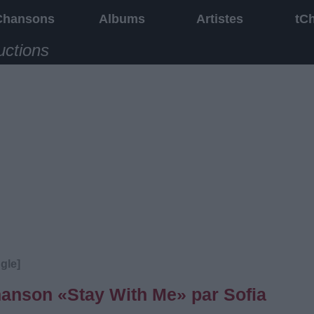
Chansons
Albums
Artistes
tC
uctions
gle]
chanson «Stay With Me» par Sofia