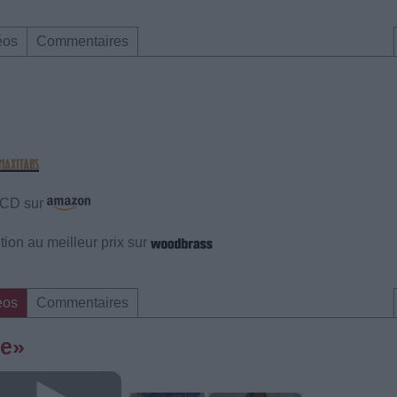
éos
Commentaires
e CD sur
ion au meilleur prix sur
éos
Commentaires
Me»