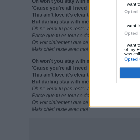
Oh won't you stay with me
I want t
'Cause you're all I need
Opted 
This ain't love it's clear to see
But darling stay with me
I want t
Oh ne veux-tu pas rester avec moi?
Opted 
Parce que tu es tout ce dont j'ai besoin
On voit clairement que ce n'est pas de l'amour
I want t
Mais chéri reste avec moi
of my P
was col
Opted 
Oh won't you stay with me
'Cause you're all I need
This ain't love it's clear to see
But darling stay with me
Oh ne veux-tu pas rester avec moi?
Parce que tu es tout ce dont j'ai besoin
On voit clairement que ce n'est pas de l'amour
Mais chéri reste avec moi