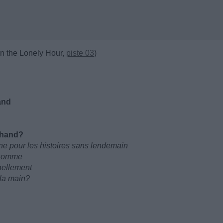
n the Lonely Hour,
piste 03
)
tand
y hand?
ne pour les histoires sans lendemain
n homme
nellement
 la main?