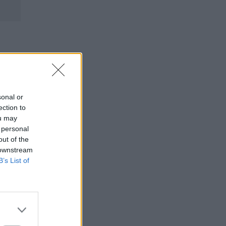
sonal or
ection to
ou may
 personal
out of the
 downstream
B’s List of