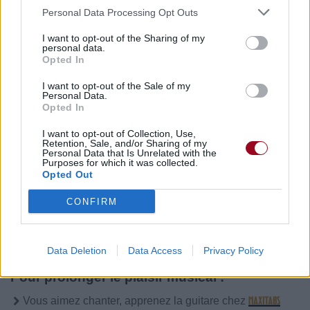
Personal Data Processing Opt Outs
I want to opt-out of the Sharing of my
personal data.
Publié par
Visa
le 22 décembre
247844
5
5
7
Opted In
2014 à 12h10.
I want to opt-out of the Sale of my
Chanteurs :
Ariana Grande
Personal Data.
Opted In
Albums :
Christmas Kisses [Ep]
I want to opt-out of Collection, Use,
Retention, Sale, and/or Sharing of my
Personal Data that Is Unrelated with the
Purposes for which it was collected.
Opted Out
Paroles + Traduction
Téléchargement
Vidéos
⇑
CONFIRM
Commentaires
Data Deletion
Data Access
Privacy Policy
Pour prolonger le plaisir musical :
Vous aimez chanter, apprenez la guitare chez