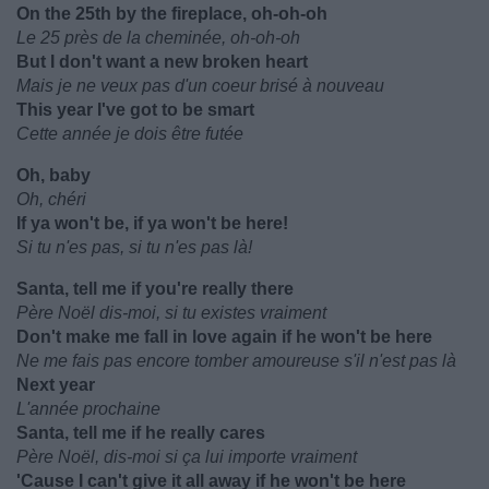
On the 25th by the fireplace, oh-oh-oh
Le 25 près de la cheminée, oh-oh-oh
But I don't want a new broken heart
Mais je ne veux pas d'un coeur brisé à nouveau
This year I've got to be smart
Cette année je dois être futée
Oh, baby
Oh, chéri
If ya won't be, if ya won't be here!
Si tu n'es pas, si tu n'es pas là!
Santa, tell me if you're really there
Père Noël dis-moi, si tu existes vraiment
Don't make me fall in love again if he won't be here
Ne me fais pas encore tomber amoureuse s'il n'est pas là
Next year
L'année prochaine
Santa, tell me if he really cares
Père Noël, dis-moi si ça lui importe vraiment
'Cause I can't give it all away if he won't be here