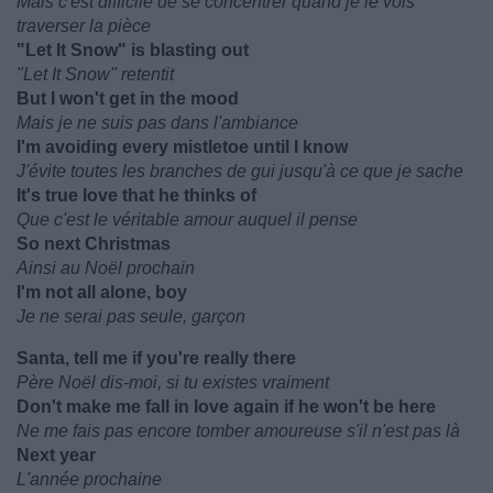
Mais c'est difficile de se concentrer quand je le vois
traverser la pièce
"Let It Snow" is blasting out
"Let It Snow" retentit
But I won't get in the mood
Mais je ne suis pas dans l'ambiance
I'm avoiding every mistletoe until I know
J'évite toutes les branches de gui jusqu'à ce que je sache
It's true love that he thinks of
Que c'est le véritable amour auquel il pense
So next Christmas
Ainsi au Noël prochain
I'm not all alone, boy
Je ne serai pas seule, garçon
Santa, tell me if you're really there
Père Noël dis-moi, si tu existes vraiment
Don't make me fall in love again if he won't be here
Ne me fais pas encore tomber amoureuse s'il n'est pas là
Next year
L'année prochaine