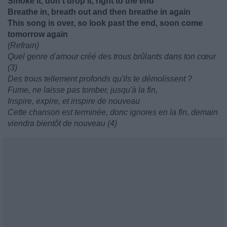
Smoke it, don't drop it, right to the end
Breathe in, breath out and then breathe in again
This song is over, so look past the end, soon come
tomorrow again
(Refrain)
Quel genre d'amour créé des trous brûlants dans ton cœur
(3)
Des trous tellement profonds qu'ils te démolissent ?
Fume, ne laisse pas tomber, jusqu'à la fin,
Inspire, expire, et inspire de nouveau
Cette chanson est terminée, donc ignores en la fin, demain
viendra bientôt de nouveau (4)