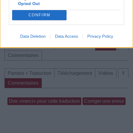
Opted Out
Trouver des vinyles et des CD sur
CONFIRM
Trouver un instrument de musique ou une partition au
meilleur prix sur
Data Deletion
Data Access
Privacy Policy
Paroles + Traduction
Téléchargement
Vidéos
⇑
Commentaires
Paroles + Traduction
Téléchargement
Vidéos
⇑
Commentaires
Dire «merci» pour cette traduction
Corriger une erreur