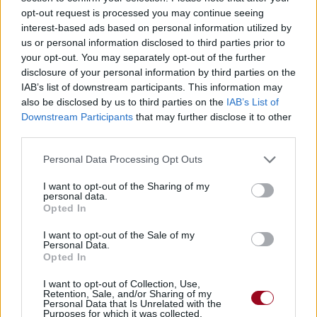
opt-out request is processed you may continue seeing
Publié par
Romane M
le 24 décembre
5377
2
2
5
interest-based ads based on personal information utilized by
2014 à 19h04.
us or personal information disclosed to third parties prior to
your opt-out. You may separately opt-out of the further
Compositeurs :
Andy Bell
disclosure of your personal information by third parties on the
Auteurs :
Andy Bell
IAB’s list of downstream participants. This information may
Chanteurs :
Beady Eye
also be disclosed by us to third parties on the
IAB’s List of
Albums :
BE
Downstream Participants
that may further disclose it to other
third parties.
Personal Data Processing Opt Outs
Paroles + Traduction
Téléchargement
Vidéos
⇑
Commentaires
I want to opt-out of the Sharing of my
personal data.
Opted In
I want to opt-out of the Sale of my
Personal Data.
Opted In
Pour prolonger le plaisir musical :
I want to opt-out of Collection, Use,
Vous aimez chanter, apprenez la guitare chez
Retention, Sale, and/or Sharing of my
Télécharger légalement les MP3 sur
Personal Data that Is Unrelated with the
Purposes for which it was collected.
Télécharger légalement les MP3 ou trouver le CD sur