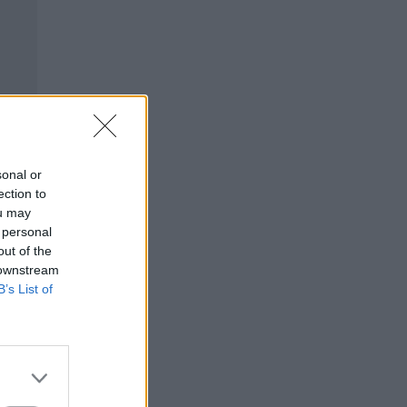
sonal or
ection to
ou may
 personal
out of the
 downstream
B’s List of