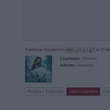
Publié par
Wanderlust
le 27 d
14857
3
4
7
Chanteurs :
Tinashe
Albums :
Aquarius
Paroles + Traduction
Téléchargement
Vid