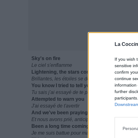
La Coccin
Sky's on fire
If you wish 
Le ciel s'enflamme
sensitive in
Lightening, the stars come
confirm you
Brillantes, les étoiles se dévoilent
continue se
information 
You know I tried to tell you
further disc
Tu sais j'ai essayé de te parler
participants
Attempted to warn you
Downstream 
J'ai essayé de t'avertir
And we've been praying, anticipating
Et nous avons prié, anticipé
Been a long time coming for the road that we 
Persona
Je me suis battue pour marcher sur cette route 