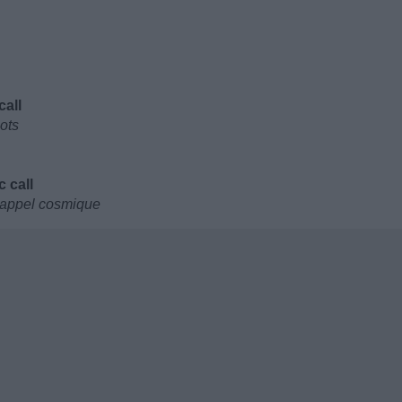
call
ots
c call
l'appel cosmique