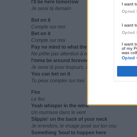
I'll be here tomorrow
I want t
Je serai là demain
Opted 
Bet on it
I want t
Compte sur moi
Opted 
Bet on it
Compte sur moi
I want t
Pay no mind to what the doubters all say
of my P
was col
Ne prête pas attention à ce que les sceptiques di
Opted 
I'mma be around forever, always
Je serai là pour toujours, à tout moment
You can bet on it
Tu peux compter sur moi
Fire
Le feu
Yeah whisper in the wind
Un murmure dans le vent
Slippin' on the back of your neck
Je m'endors, le visage posé sur ton cou
Something 'bout to happen here