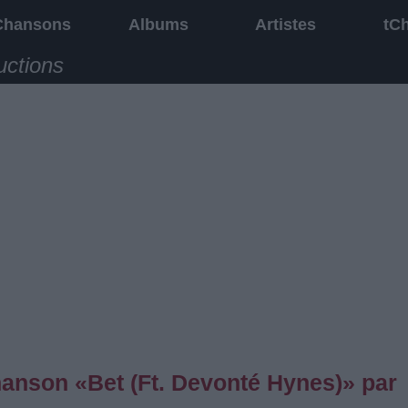
Chansons
Albums
Artistes
tC
uctions
chanson «Bet (Ft. Devonté Hynes)» par