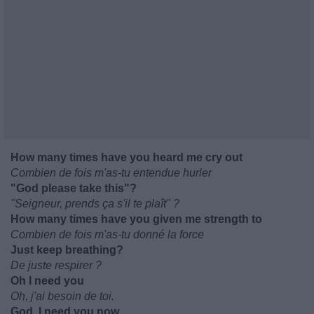
How many times have you heard me cry out
Combien de fois m'as-tu entendue hurler
"God please take this"?
"Seigneur, prends ça s'il te plaît" ?
How many times have you given me strength to
Combien de fois m'as-tu donné la force
Just keep breathing?
De juste respirer ?
Oh I need you
Oh, j'ai besoin de toi.
God, I need you now.