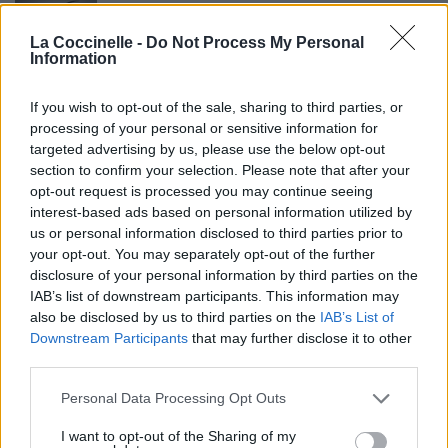
Chanteurs :
Plumb
Albums :
Need You Now
La Coccinelle -
Do Not Process My Personal
Information
If you wish to opt-out of the sale, sharing to third parties, or
processing of your personal or sensitive information for
Paroles + Traduction
Téléchargement
Vidéos
⇑
targeted advertising by us, please use the below opt-out
section to confirm your selection. Please note that after your
Commentaires
opt-out request is processed you may continue seeing
interest-based ads based on personal information utilized by
us or personal information disclosed to third parties prior to
your opt-out. You may separately opt-out of the further
Pour prolonger le plaisir musical :
disclosure of your personal information by third parties on the
IAB’s list of downstream participants. This information may
Vous aimez chanter, apprenez la guitare chez
also be disclosed by us to third parties on the
IAB’s List of
Télécharger légalement les MP3 sur
Downstream Participants
that may further disclose it to other
Télécharger légalement les MP3 ou trouver le CD sur
third parties.
Trouver des vinyles et des CD sur
Personal Data Processing Opt Outs
Trouver un instrument de musique ou une partition au
I want to opt-out of the Sharing of my
meilleur prix sur