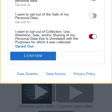
personal data.
Opted In
I want to opt-out of the Sale of my
Paroles + Traduction
Téléchargement
Vidéos
⇑
Personal Data.
Opted In
Commentaires
I want to opt-out of Collection, Use,
Voir la vidéo de «Need You Now
Retention, Sale, and/or Sharing of my
Personal Data that Is Unrelated with the
Purposes for which it was collected.
(How Many Times)»
Opted Out
CONFIRM
Data Deletion
Data Access
Privacy Policy
Concert/Live
Chanson sans vidéo
Chanson sans vidéo
Chanson sans vidéo