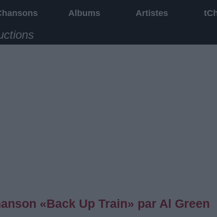
Chansons
Albums
Artistes
tC
uctions
chanson «Back Up Train» par Al Green