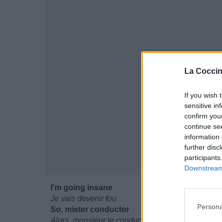
La Coccin
If you wish 
sensitive in
confirm you
continue se
information 
further disc
participants
Downstream 
I'm going insane
Je vais devenir fou
Persona
So, mister conductor
Alors, monsieur le conducteur