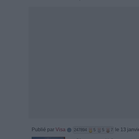
Publié par
Visa
le 13 janvi
247894
5
5
7