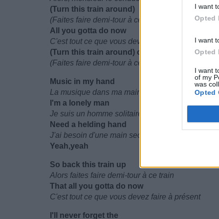
I want t
(Turn this train around)
Opted 
(Faites faire demi-tour à ce train)
All you gotta do now
I want t
C'est tout ce que vous devez faire à présent
(Turn this train around) ohh
Opted 
(Faites faire demi-tour à ce train)
I want t
of my P
Music in my hand
was col
La musique dans ma main
Opted 
I'm a lonely man
Je suis un homme solitaire
Need a helding hand
J'ai besoin d'une main secourable
Yeah,yeah
So back this train up
Alors faites faire demi-tour à ce train
That all you gotta do now
C'est tout ce que vous devez faire à présent
I'll never forget the