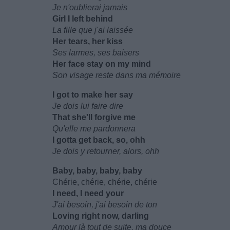
Je n'oublierai jamais
Girl I left behind
La fille que j'ai laissée
Her tears, her kiss
Ses larmes, ses baisers
Her face stay on my mind
Son visage reste dans ma mémoire
I got to make her say
Je dois lui faire dire
That she'll forgive me
Qu'elle me pardonnera
I gotta get back, so, ohh
Je dois y retourner, alors, ohh
Baby, baby, baby, baby
Chérie, chérie, chérie, chérie
I need, I need your
J'ai besoin, j'ai besoin de ton
Loving right now, darling
Amour là tout de suite, ma douce