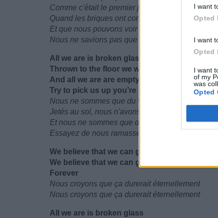
I want t
Comme c'était le premier jour du reste de nos vie
Quand les briques ont commencé à tomber
Opted 
Et que nous pouvons voir les fissures le long du
Nous ne savions pas que ça ne durerait pas éter
I want t
Opted 
All we are is broken glass
Thrown to the floor we were never meant to la
I want t
of my P
And all we are are empty shells
was col
Try to pick us up you’re gonna cut yourself
Opted 
Nous ne sommes que du verre cassé
Jetés au sol, nous n'avons jamais été faits pour 
Et nous ne sommes que des coquilles vides
Essayez de nous ramasser, vous allez vous cou
We believe that we can go on forever
We believe that we can go on forever
Forever
Nous croyons que ça durerait éternellement
Nous croyons que ça durerait éternellement
All we are is broken glass