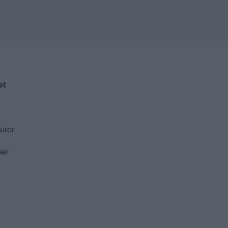
st
durer
per