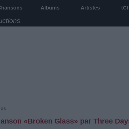
Chansons
Albums
Artistes
tC
uctions
nus
 chanson «Broken Glass» par Three Day