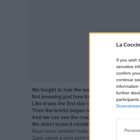
La Coccin
If you wish 
sensitive in
confirm you
continue se
information 
We fought to rule the world
further disc
Not knowing just how fragile we really were
participants
Like it was the first day of the rest of our lives
Downstream 
Then the bricks began to fall
And we can see the cracks along the wall
We didn’t know it couldn’t go on forever
Persona
Nous nous sommes battus pour gouverner le m
Sans savoir à quel point nous étions fragiles