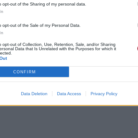
o opt-out of the Sharing of my personal data.
s
In
 mur
nellement
o opt-out of the Sale of my Personal Data.
In
st
o opt-out of Collection, Use, Retention, Sale, and/or Sharing
ersonal Data that Is Unrelated with the Purposes for which it
lected.
Out
durer
CONFIRM
per
Data Deletion
Data Access
Privacy Policy