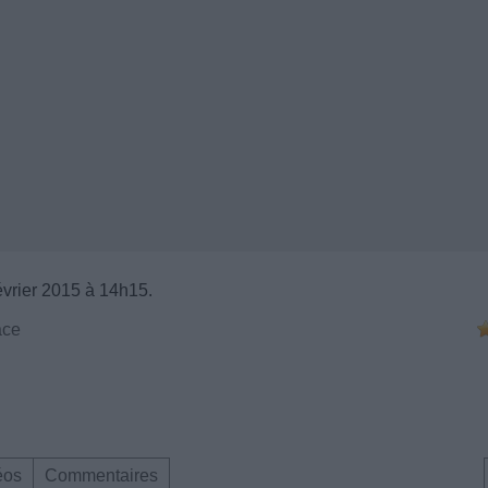
évrier 2015 à 14h15.
ace
éos
Commentaires