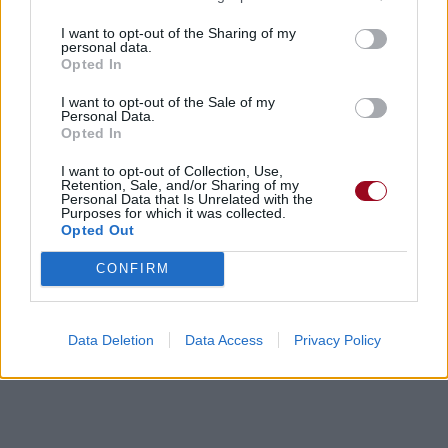
I want to opt-out of the Sharing of my
Voir la vidéo de «You And I (Ft.
personal data.
Opted In
Feist)»
I want to opt-out of the Sale of my
Personal Data.
Opted In
I want to opt-out of Collection, Use,
Retention, Sale, and/or Sharing of my
Personal Data that Is Unrelated with the
Purposes for which it was collected.
Opted Out
Paroles + Traduction
Téléchargement
Vidéos
⇑
Commentaires
CONFIRM
Dire «merci» pour cette traduction
Corriger une erreur
Data Deletion
Data Access
Privacy Policy