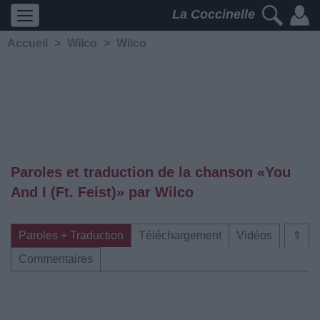
La Coccinelle
Accueil
>
Wilco
>
Wilco
Paroles et traduction de la chanson «You
And I (Ft. Feist)» par Wilco
Paroles + Traduction
Téléchargement
Vidéos
⇑
Commentaires