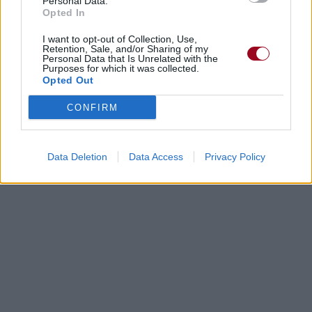
Personal Data.
Paroles + Traduction
Téléchargement
Vidéos
⇑
Opted In
Commentaires
I want to opt-out of Collection, Use,
Retention, Sale, and/or Sharing of my
Personal Data that Is Unrelated with the
Purposes for which it was collected.
Dire «merci» pour cette traduction
Corriger une erreur
Opted Out
CONFIRM
Data Deletion
Data Access
Privacy Policy