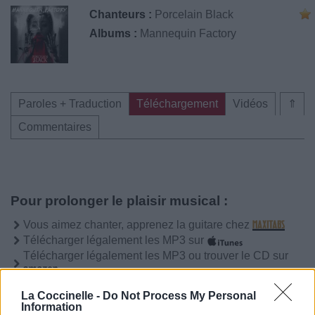
Chanteurs :
Porcelain Black
Albums :
Mannequin Factory
Paroles + Traduction
Téléchargement
Vidéos
⇑
Commentaires
Pour prolonger le plaisir musical :
Vous aimez chanter, apprenez la guitare chez
Télécharger légalement les MP3 sur
Télécharger légalement les MP3 ou trouver le CD sur
Trouver des vinyles et des CD sur
La Coccinelle -
Do Not Process My Personal
Trouver un instrument de musique ou une partition au
Information