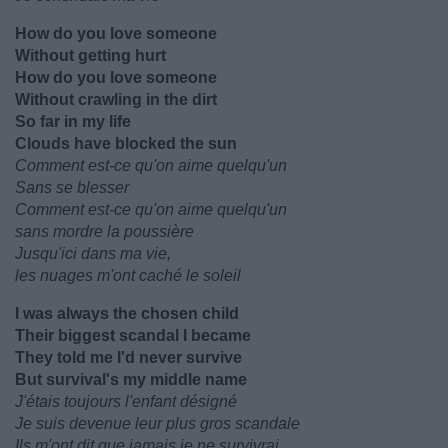
How do you love someone
Without getting hurt
How do you love someone
Without crawling in the dirt
So far in my life
Clouds have blocked the sun
Comment est-ce qu'on aime quelqu'un
Sans se blesser
Comment est-ce qu'on aime quelqu'un
sans mordre la poussière
Jusqu'ici dans ma vie,
les nuages m'ont caché le soleil
I was always the chosen child
Their biggest scandal I became
They told me I'd never survive
But survival's my middle name
J'étais toujours l'enfant désigné
Je suis devenue leur plus gros scandale
Ils m'ont dit que jamais je ne survivrai