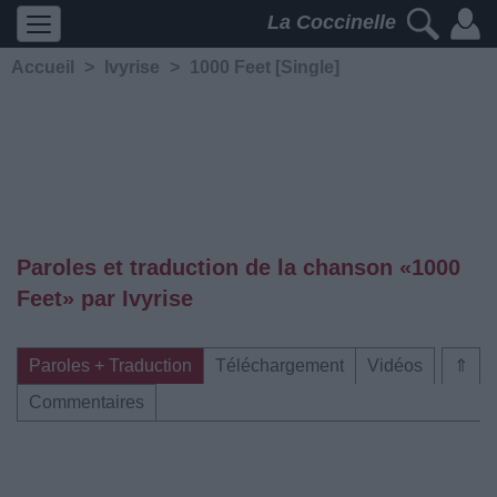
La Coccinelle
Accueil
>
Ivyrise
>
1000 Feet [Single]
Paroles et traduction de la chanson «1000
Feet» par Ivyrise
Paroles + Traduction
Téléchargement
Vidéos
⇑
Commentaires