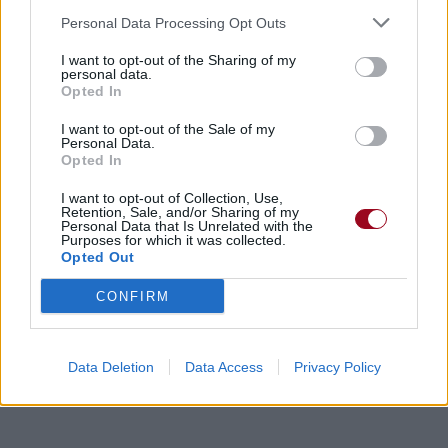
Personal Data Processing Opt Outs
Paroles + Traduction
Téléchargement
Vidéos
⇑
I want to opt-out of the Sharing of my
personal data.
Commentaires
Opted In
I want to opt-out of the Sale of my
Voir la vidéo de «1000 Feet»
Personal Data.
Opted In
I want to opt-out of Collection, Use,
Retention, Sale, and/or Sharing of my
Personal Data that Is Unrelated with the
Purposes for which it was collected.
Opted Out
Paroles + Traduction
Téléchargement
Vidéos
⇑
CONFIRM
Commentaires
Data Deletion
Data Access
Privacy Policy
Dire «merci» pour cette traduction
Corriger une erreur