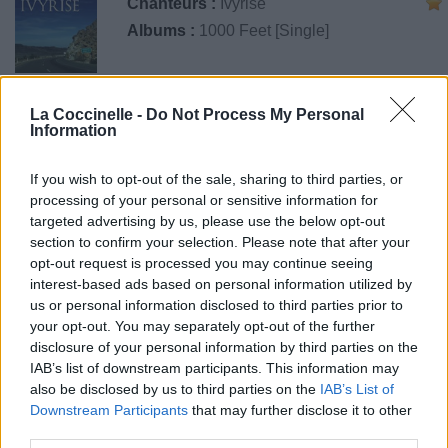
Chanteurs :
Ivyrise
Albums :
1000 Feet [Single]
La Coccinelle -
Do Not Process My Personal
Paroles + Traduction
Information
Téléchargement
Vidéos
⇑
Commentaires
If you wish to opt-out of the sale, sharing to third parties, or
processing of your personal or sensitive information for
targeted advertising by us, please use the below opt-out
section to confirm your selection. Please note that after your
opt-out request is processed you may continue seeing
Pour prolonger le plaisir musical :
interest-based ads based on personal information utilized by
Vous aimez chanter, apprenez la guitare chez
us or personal information disclosed to third parties prior to
Télécharger légalement les MP3 sur
your opt-out. You may separately opt-out of the further
Télécharger légalement les MP3 ou trouver le CD sur
disclosure of your personal information by third parties on the
IAB’s list of downstream participants. This information may
also be disclosed by us to third parties on the
IAB’s List of
Trouver des vinyles et des CD sur
Downstream Participants
that may further disclose it to other
Trouver un instrument de musique ou une partition au
third parties.
meilleur prix sur