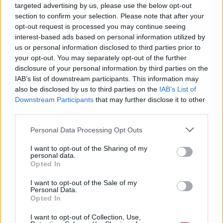
10.
Tu Es Ce Héros
targeted advertising by us, please use the below opt-out
section to confirm your selection. Please note that after your
11.
Toi Mon Enfant
opt-out request is processed you may continue seeing
12.
Je N'ai Pas Su
interest-based ads based on personal information utilized by
us or personal information disclosed to third parties prior to
13.
Histoire D'un Amour
your opt-out. You may separately opt-out of the further
disclosure of your personal information by third parties on the
IAB’s list of downstream participants. This information may
also be disclosed by us to third parties on the
IAB’s List of
Downstream Participants
that may further disclose it to other
Biographie
Albums & Chansons
⇑
third parties.
Téléchargements
Photos
Personal Data Processing Opt Outs
Corrections & commentaires
I want to opt-out of the Sharing of my
personal data.
Pour prolonger le plaisir musical :
Opted In
Vous aimez chanter, apprenez la guitare chez
I want to opt-out of the Sale of my
Télécharger légalement les MP3 sur
Personal Data.
Télécharger légalement les MP3 ou trouver le CD sur
Opted In
I want to opt-out of Collection, Use,
Trouver des vinyles et des CD sur