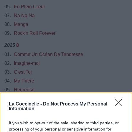
05.
En Plein Cœur
07.
Na Na Na
08.
Manga
09.
Rock'n Roll Forever
2025
8
01.
Comme Un Océan De Tendresse
02.
Imagine-moi
03.
C'est Toi
04.
Ma Prière
05.
Heureuse
06.
Prisonnière De L'enfer
La Coccinelle -
Do Not Process My Personal
07.
Tu M'as Donné
Information
08.
Bientôt Tu Seras Là
If you wish to opt-out of the sale, sharing to third parties, or
09.
Quelque Chose Qui Ne Va Pas
processing of your personal or sensitive information for