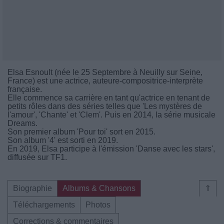
Elsa Esnoult (née le 25 Septembre à Neuilly sur Seine,
France) est une actrice, auteure-compositrice-interprète
française.
Elle commence sa carrière en tant qu'actrice en tenant de
petits rôles dans des séries telles que 'Les mystères de
l'amour', 'Chante' et 'Clem'. Puis en 2014, la série musicale
Dreams.
Son premier album 'Pour toi' sort en 2015.
Son album '4' est sorti en 2019.
En 2019, Elsa participe à l'émission 'Danse avec les stars',
diffusée sur TF1.
Biographie
Albums & Chansons
⇑
Téléchargements
Photos
Corrections & commentaires