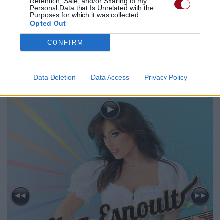
Retention, Sale, and/or Sharing of my
Trouver un instrument de musique ou une partition au
Personal Data that Is Unrelated with the
Purposes for which it was collected.
meilleur prix sur
Opted Out
CONFIRM
Biographie
Albums & Chansons
⇑
Téléchargements
Photos
Data Deletion
Data Access
Privacy Policy
Corrections & commentaires