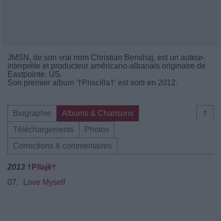
JMSN, de son vrai nom Christian Berishaj, est un auteur-
interprète et producteur américano-albanais originaire de
Eastpointe, US.
Son premier album '†Priscilla†' est sorti en 2012.
Biographie
Albums & Chansons
⇑
Téléchargements
Photos
Corrections & commentaires
2013
†Pllajë†
07.
Love Myself