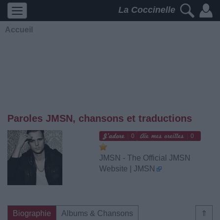
La Coccinelle
Accueil
Paroles JMSN, chansons et traductions
0
0
JMSN - The Official JMSN
Website | JMSN
Biographie
Albums & Chansons
⇑