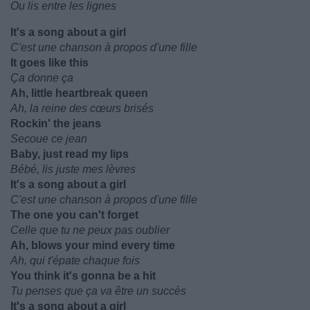
Ou lis entre les lignes
It's a song about a girl
C'est une chanson à propos d'une fille
It goes like this
Ça donne ça
Ah, little heartbreak queen
Ah, la reine des cœurs brisés
Rockin' the jeans
Secoue ce jean
Baby, just read my lips
Bébé, lis juste mes lèvres
It's a song about a girl
C'est une chanson à propos d'une fille
The one you can't forget
Celle que tu ne peux pas oublier
Ah, blows your mind every time
Ah, qui t'épate chaque fois
You think it's gonna be a hit
Tu penses que ça va être un succès
It's a song about a girl