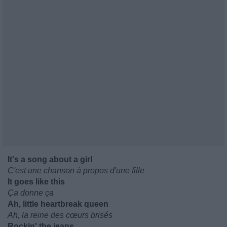
It's a song about a girl
C'est une chanson à propos d'une fille
It goes like this
Ça donne ça
Ah, little heartbreak queen
Ah, la reine des cœurs brisés
Rockin' the jeans