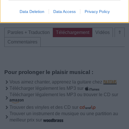
Albums :
Eric Paslay
Data Deletion
Data Access
Privacy Policy
Paroles + Traduction
Téléchargement
Vidéos
⇑
Commentaires
Pour prolonger le plaisir musical :
Vous aimez chanter, apprenez la guitare chez
Télécharger légalement les MP3 sur
Télécharger légalement les MP3 ou trouver le CD sur
Trouver des vinyles et des CD sur
Trouver un instrument de musique ou une partition au
meilleur prix sur