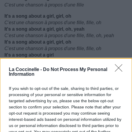
C'est une chanson à propos d'une fille
It's a song about a girl, girl, oh
C'est une chanson à propos d'une fille, fille, oh
It's a song about a girl, girl, oh, yeah
C'est une chanson à propos d'une fille, fille, oh, yeah
It's a song about a girl, girl, oh
C'est une chanson à propos d'une fille, fille, oh
It's a song about a girl
C'est une chanson à propos d'une fille
La Coccinelle -
Do Not Process My Personal
This ain't about tailgates
Information
Il ne s'agit pas de pique-niques
Ain't about bonfires
If you wish to opt-out of the sale, sharing to third parties, or
Ne s'agit pas de feux de joie
processing of your personal or sensitive information for
Ain't about souped-up cars, water towers
targeted advertising by us, please use the below opt-out
Ne s'agit pas de voitures, de châteaux d'eau
section to confirm your selection. Please note that after your
Drowning in a bottle of Jack
opt-out request is processed you may continue seeing
Se noyer dans une bouteille de Jack
interest-based ads based on personal information utilized by
us or personal information disclosed to third parties prior to
your opt-out. You may separately opt-out of the further