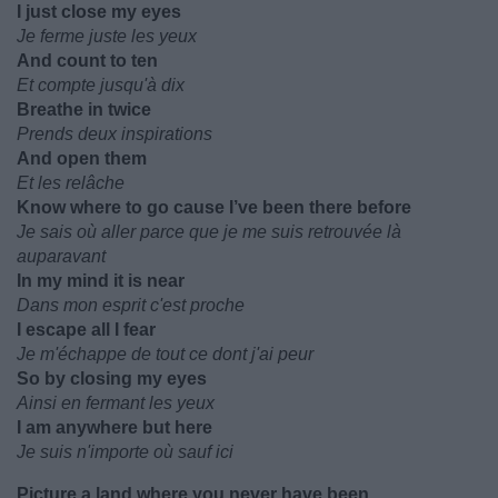
I just close my eyes
Je ferme juste les yeux
And count to ten
Et compte jusqu'à dix
Breathe in twice
Prends deux inspirations
And open them
Et les relâche
Know where to go cause I’ve been there before
Je sais où aller parce que je me suis retrouvée là
auparavant
In my mind it is near
Dans mon esprit c'est proche
I escape all I fear
Je m'échappe de tout ce dont j'ai peur
So by closing my eyes
Ainsi en fermant les yeux
I am anywhere but here
Je suis n'importe où sauf ici
Picture a land where you never have been