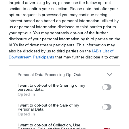
targeted advertising by us, please use the below opt-out
section to confirm your selection. Please note that after your
opt-out request is processed you may continue seeing
interest-based ads based on personal information utilized by
us or personal information disclosed to third parties prior to
your opt-out. You may separately opt-out of the further
Publié par
Visa
le 27 mai 2015 à
disclosure of your personal information by third parties on the
247834
5
5
7
IAB’s list of downstream participants. This information may
9h56.
also be disclosed by us to third parties on the
IAB’s List of
Chanteurs :
Christina Aguilera
Downstream Participants
that may further disclose it to other
Albums :
Finding Neverland
third parties.
Personal Data Processing Opt Outs
I want to opt-out of the Sharing of my
personal data.
Paroles + Traduction
Téléchargement
Vidéos
⇑
Opted In
Commentaires
I want to opt-out of the Sale of my
Personal Data.
Opted In
I want to opt-out of Collection, Use,