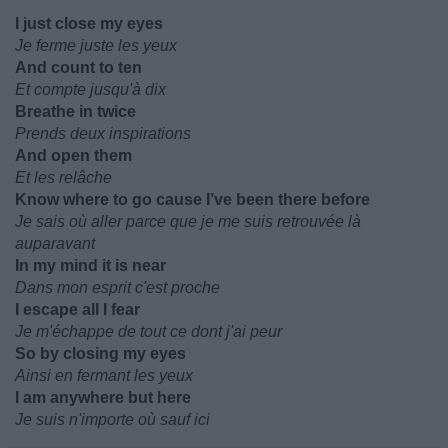
I just close my eyes
Je ferme juste les yeux
And count to ten
Et compte jusqu'à dix
Breathe in twice
Prends deux inspirations
And open them
Et les relâche
Know where to go cause I’ve been there before
Je sais où aller parce que je me suis retrouvée là
auparavant
In my mind it is near
Dans mon esprit c'est proche
I escape all I fear
Je m'échappe de tout ce dont j'ai peur
So by closing my eyes
Ainsi en fermant les yeux
I am anywhere but here
Je suis n'importe où sauf ici