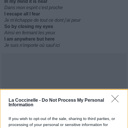
In my mind it is near
Dans mon esprit c'est proche
I escape all I fear
Je m'échappe de tout ce dont j'ai peur
So by closing my eyes
Ainsi en fermant les yeux
I am anywhere but here
Je suis n'importe où sauf ici
La Coccinelle -
Do Not Process My Personal
Information
If you wish to opt-out of the sale, sharing to third parties, or
processing of your personal or sensitive information for