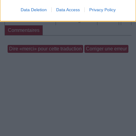
Commentaires
Data Deletion
Data Access
Privacy Policy
Paroles + Traduction
Téléchargement
Vidéos
⇑
Commentaires
Dire «merci» pour cette traduction
Corriger une erreur