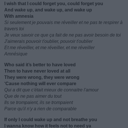
I wish that I could forget you, could forget you
And wake up, and wake up, and wake up
With amnesia
Si seulement je pouvais me réveiller et ne pas te respirer à
travers toi
Je veux savoir ce que ça fait de ne pas avoir besoin de toi
J'aimerais pouvoir t'oublier, pouvoir t'oublier
Et me réveiller, et me réveiller, et me réveiller
Amnésique
Who said it’s better to have loved
Then to have never loved at all
They were wrong, they were wrong
‘Cause nothing will ever compare
Qui a dit que c'était mieux de connaitre l'amour
Que de ne pas aimer du tout
Ils se trompaient, ils se trompaient
Parce qu'il n'y a rien de comparable
If only I could wake up and not breathe you
I wanna know how it feels not to need ya