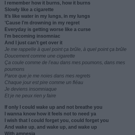
I remember how it burns, how it burns
Slowly like a cigarette
It’s like water in my lungs, in my lungs
‘Cause I’m drowning in my regret
Everyday is getting worse like a curse
I’m becoming insomniac
And I just can’t get over it
Je me rappelle à quel point ça brûle, à quel point ça brûle
Doucement comme une cigarette
Ça coule comme de l'eau dans mes poumons, dans mes
poumons
Parce que je me noies dans mes regrets
Chaque jour est pire comme un fléau
Je deviens insomniaque
Et je ne peux rien y faire
If only I could wake up and not breathe you
I wanna know how it feels not to need ya
I wish that I could forget you, could forget you
And wake up, and wake up, and wake up
With amnesia