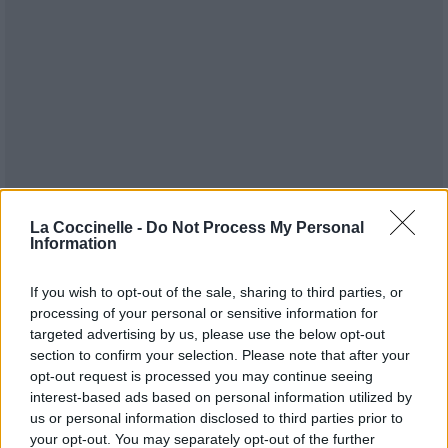
La Coccinelle -
Do Not Process My Personal
Information
If you wish to opt-out of the sale, sharing to third parties, or
processing of your personal or sensitive information for
Publié par
a girl in the fog
le 10 juin
24795
4
4
6
targeted advertising by us, please use the below opt-out
2015 à 17h28.
section to confirm your selection. Please note that after your
Chanteurs :
Guy Sebastian
opt-out request is processed you may continue seeing
interest-based ads based on personal information utilized by
Albums :
Armageddon
us or personal information disclosed to third parties prior to
your opt-out. You may separately opt-out of the further