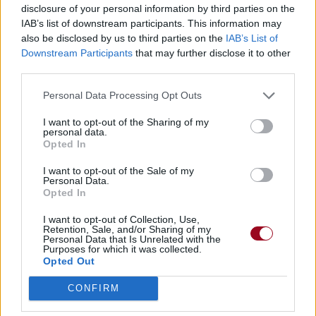
disclosure of your personal information by third parties on the
IAB’s list of downstream participants. This information may
Paroles + Traduction
Téléchargement
Vidéos
⇑
also be disclosed by us to third parties on the
IAB’s List of
Downstream Participants
that may further disclose it to other
Commentaires
third parties.
Personal Data Processing Opt Outs
I want to opt-out of the Sharing of my
Pour prolonger le plaisir musical :
personal data.
Opted In
Vous aimez chanter, apprenez la guitare chez
I want to opt-out of the Sale of my
Télécharger légalement les MP3 sur
Personal Data.
Télécharger légalement les MP3 ou trouver le CD sur
Opted In
Trouver des vinyles et des CD sur
I want to opt-out of Collection, Use,
Retention, Sale, and/or Sharing of my
Trouver un instrument de musique ou une partition au
Personal Data that Is Unrelated with the
Purposes for which it was collected.
meilleur prix sur
Opted Out
CONFIRM
Paroles + Traduction
Téléchargement
Vidéos
⇑