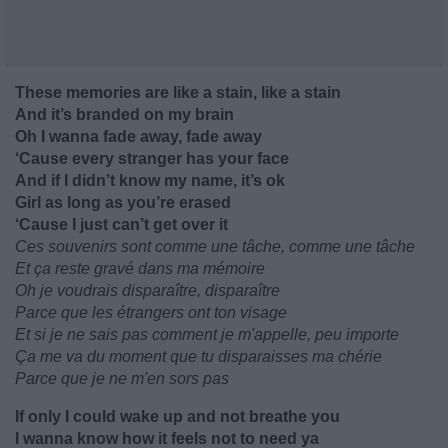
These memories are like a stain, like a stain
And it’s branded on my brain
Oh I wanna fade away, fade away
‘Cause every stranger has your face
And if I didn’t know my name, it’s ok
Girl as long as you’re erased
‘Cause I just can’t get over it
Ces souvenirs sont comme une tâche, comme une tâche
Et ça reste gravé dans ma mémoire
Oh je voudrais disparaître, disparaître
Parce que les étrangers ont ton visage
Et si je ne sais pas comment je m'appelle, peu importe
Ça me va du moment que tu disparaisses ma chérie
Parce que je ne m'en sors pas
If only I could wake up and not breathe you
I wanna know how it feels not to need ya