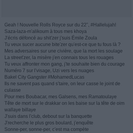
Geah ! Nouvelle Rolls Royce sur du 22", #Hallelujah!
Saza-laza-m'alikoum à tous mes khoya
J'écris défoncé au shit'zer j'suis Émile Zoula
Tu veux sucer aucune bite'zer qu'est-ce que tu fous là ?
Mes adversaires sur une civière, que la mort les soulage
La street'zer, la misère j'en connais tous les rouages
Tu veux affronter mon gang, j'te souhaite bien du courage
Numéro 7 sur l'visage, Uzi vers les nuages
Bakel City Gangster #MohamedLucas
Ils ne savent pas quand s'taire, on leur casse le joint de
culasse
Pour mes Boubacar, mes Galsens, mes Ramatoulaye
Tête de mort sur le drakkar on les baise sur la tête de oim
wallaye billaye
J'suis dans l'club, debout sur la banquette
J'recherche le plus gros boulard, j'enquête
Sonne-per, sonne-per, c'est ma compète