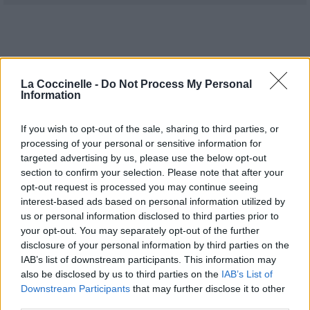
Pour prolonger le plaisir musical :
La Coccinelle -
Do Not Process My Personal
Information
Vous aimez chanter, apprenez la guitare chez
Télécharger légalement les MP3 sur
If you wish to opt-out of the sale, sharing to third parties, or
Télécharger légalement les MP3 ou trouver le CD sur
processing of your personal or sensitive information for
targeted advertising by us, please use the below opt-out
Trouver des vinyles et des CD sur
section to confirm your selection. Please note that after your
Trouver un instrument de musique ou une partition au
opt-out request is processed you may continue seeing
meilleur prix sur
interest-based ads based on personal information utilized by
us or personal information disclosed to third parties prior to
your opt-out. You may separately opt-out of the further
disclosure of your personal information by third parties on the
IAB’s list of downstream participants. This information may
also be disclosed by us to third parties on the
IAB’s List of
Downstream Participants
that may further disclose it to other
third parties.