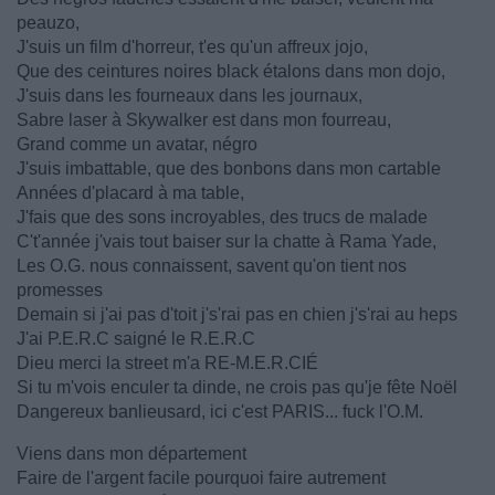
peauzo,
J'suis un film d'horreur, t'es qu'un affreux jojo,
Que des ceintures noires black étalons dans mon dojo,
J'suis dans les fourneaux dans les journaux,
Sabre laser à Skywalker est dans mon fourreau,
Grand comme un avatar, négro
J'suis imbattable, que des bonbons dans mon cartable
Années d'placard à ma table,
J'fais que des sons incroyables, des trucs de malade
C't'année j'vais tout baiser sur la chatte à Rama Yade,
Les O.G. nous connaissent, savent qu'on tient nos
promesses
Demain si j'ai pas d'toit j's'rai pas en chien j's'rai au heps
J'ai P.E.R.C saigné le R.E.R.C
Dieu merci la street m'a RE-M.E.R.CIÉ
Si tu m'vois enculer ta dinde, ne crois pas qu'je fête Noël
Dangereux banlieusard, ici c'est PARIS... fuck l'O.M.
Viens dans mon département
Faire de l'argent facile pourquoi faire autrement