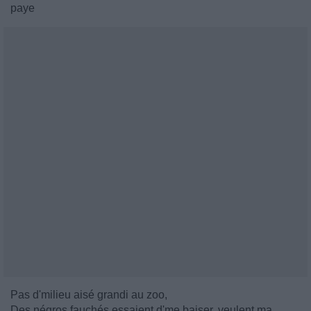
paye
Pas d'milieu aisé grandi au zoo,
Des négros fauchés essaient d'me baiser, veulent ma