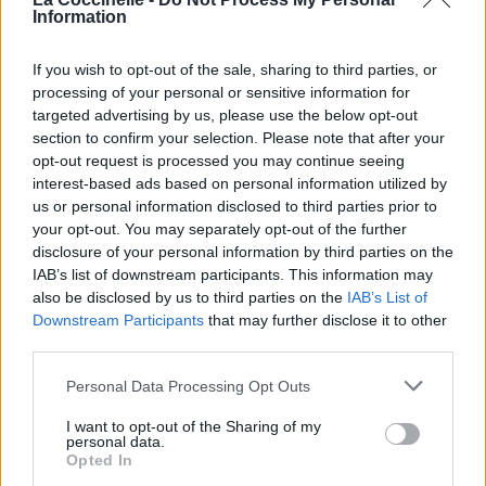
J'suis au d'ssus de la normale, féfé Enzo,
Information
J'arrive dans l'game comme une tornade
Ils n'oublieront pas, ils se souviendront de nous
If you wish to opt-out of the sale, sharing to third parties, or
Je vais régner assis négro je vais mourrir debout
processing of your personal or sensitive information for
Sur le podium il n'y a que nous,
targeted advertising by us, please use the below opt-out
Tu veux t'asseoir sur le trône, faudra t'asseoir sur mes
section to confirm your selection. Please note that after your
genoux.
opt-out request is processed you may continue seeing
interest-based ads based on personal information utilized by
Viens dans mon département
us or personal information disclosed to third parties prior to
Faire de l'argent facile pourquoi faire autrement
your opt-out. You may separately opt-out of the further
Moi j'ai fait la guerre pour habiter Rue de la Paix
disclosure of your personal information by third parties on the
Je ne manque jamais à l'appel quand c'est le jour de la
IAB’s list of downstream participants. This information may
paye
also be disclosed by us to third parties on the
IAB’s List of
Downstream Participants
that may further disclose it to other
third parties.
Personal Data Processing Opt Outs
I want to opt-out of the Sharing of my
personal data.
Opted In