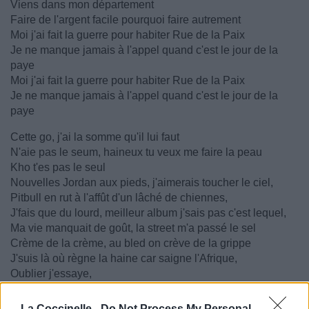
Viens dans mon département
Faire de l'argent facile pourquoi faire autrement
Moi j'ai fait la guerre pour habiter Rue de la Paix
Je ne manque jamais à l'appel quand c'est le jour de la
paye
Moi j'ai fait la guerre pour habiter Rue de la Paix
Je ne manque jamais à l'appel quand c'est le jour de la
paye
Cette go, j'ai la somme qu'il lui faut
N'aie pas le seum, haineux tu veux me faire la peau
Kho t'es pas le seul
Nouvelles Jordan aux pieds, j'aimerais toucher le ciel,
Pitbull en rut à l'affût d'un lâché de chiennes,
J'fais que du lourd, meilleur album j'sais pas c'est lequel,
Ma vie manquait de goût, la street m'a passé le sel
Crème de la crème, au bled on crève de la grippe
J'suis là où règne la haine car saigne l'Afrique,
Oublier j'essaye,
Trouve-moi aux Seychelles, j'fais rien
J'm'en bats les couilles une colombienne fait ma vaisselle,
La Coccinelle -
Do Not Process My Personal