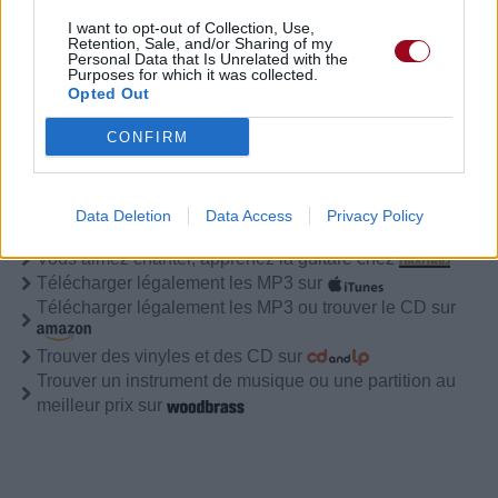
I want to opt-out of Collection, Use,
Retention, Sale, and/or Sharing of my
Personal Data that Is Unrelated with the
Purposes for which it was collected.
Opted Out
CONFIRM
Data Deletion
Data Access
Privacy Policy
Pour prolonger le plaisir musical :
Vous aimez chanter, apprenez la guitare chez
Télécharger légalement les MP3 sur
Télécharger légalement les MP3 ou trouver le CD sur
Trouver des vinyles et des CD sur
Trouver un instrument de musique ou une partition au
meilleur prix sur