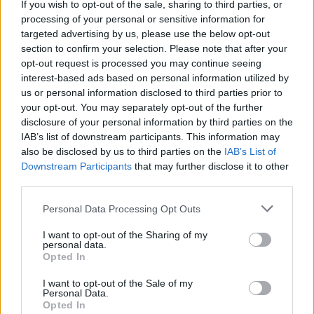
If you wish to opt-out of the sale, sharing to third parties, or
Ce que tu entends dans mes textes, petit, ce n'est que du
processing of your personal or sensitive information for
vécu
targeted advertising by us, please use the below opt-out
Maître de guerre, décoré comme un sapin
section to confirm your selection. Please note that after your
Je ne suis plus dans la merde, sauf quand j'encule un tapin
opt-out request is processed you may continue seeing
Izi life
interest-based ads based on personal information utilized by
us or personal information disclosed to third parties prior to
Beta Rogers Alpha Zebra 2 fois Alpha, izi soldat
your opt-out. You may separately opt-out of the further
See you ou de l'autre coté renoi si si
disclosure of your personal information by third parties on the
IAB’s list of downstream participants. This information may
also be disclosed by us to third parties on the
IAB’s List of
Downstream Participants
that may further disclose it to other
third parties.
Personal Data Processing Opt Outs
I want to opt-out of the Sharing of my
personal data.
Opted In
I want to opt-out of the Sale of my
Personal Data.
Opted In