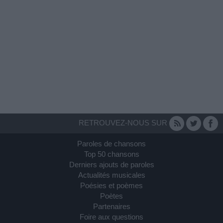
RETROUVEZ-NOUS SUR
Paroles de chansons
Top 50 chansons
Derniers ajouts de paroles
Actualités musicales
Poésies et poèmes
Poètes
Partenaires
Foire aux questions