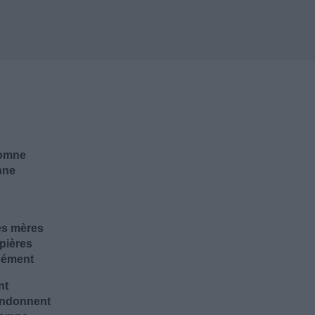
tomne
nne
des mères
upières
 dément
nt
andonnent