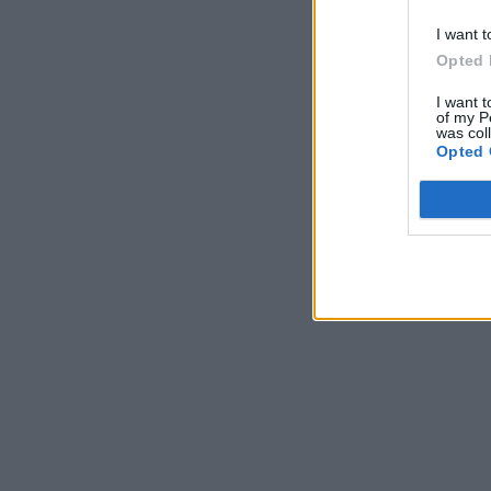
I want t
Opted 
I want t
of my P
was col
Opted 