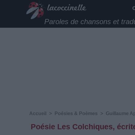
Paroles de chansons et trad
Accueil
>
Poésies & Poèmes
>
Guillaume Ap
Poésie Les Colchiques, écrit