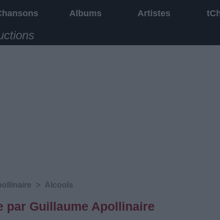
Chansons
Albums
Artistes
tC
uctions
ollinaire
>
Alcools
e par Guillaume Apollinaire