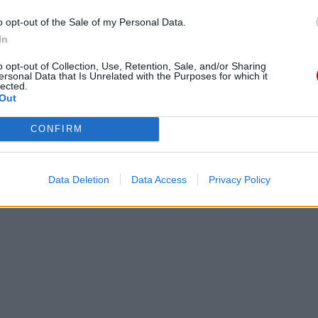
o opt-out of the Sale of my Personal Data.
In
o opt-out of Collection, Use, Retention, Sale, and/or Sharing
ersonal Data that Is Unrelated with the Purposes for which it
lected.
Out
CONFIRM
Data Deletion
Data Access
Privacy Policy