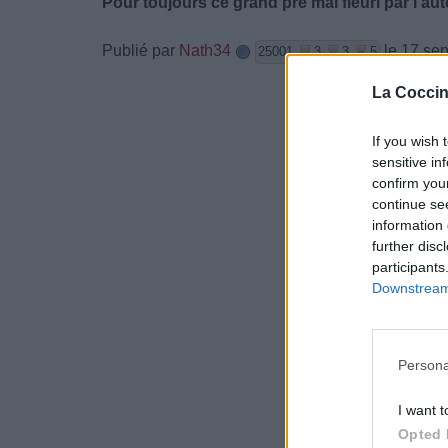
Pour toujours ce grand pré mal fleuri par l'a
Publié par
Nath34
le 17 se
25001
3
3
5
La Coccin
If you wish 
sensitive in
confirm you
continue se
information 
further disc
participants
Downstream 
Persona
I want t
Opted 