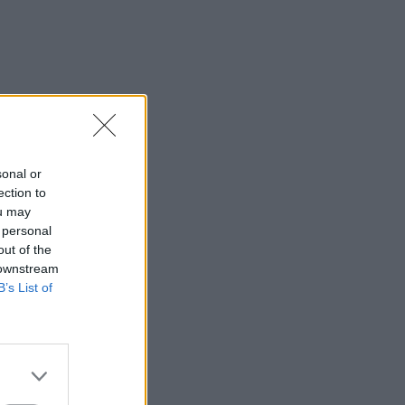
sonal or
ection to
ou may
 personal
out of the
 downstream
B’s List of