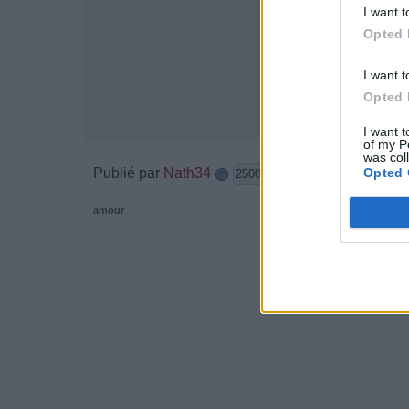
I want t
Opted 
I want t
Opted 
I want t
of my P
was col
Publié par
Nath34
le 20 dé
Opted 
25001
3
3
5
amour