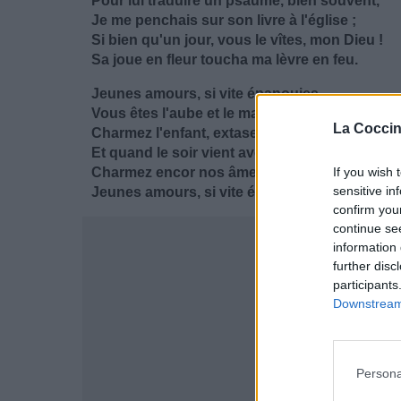
Pour lui traduire un psaume, bien souvent,
Je me penchais sur son livre à l'église ;
Si bien qu'un jour, vous le vîtes, mon Dieu !
Sa joue en fleur toucha ma lèvre en feu.
Jeunes amours, si vite épanouies,
Vous êtes l'aube et le matin du cœur.
La Coccin
Charmez l'enfant, extases inouïes !
Et quand le soir vient avec la douleur,
Charmez encor nos âmes éblouies,
If you wish 
sensitive in
Jeunes amours, si vite épanouies !
confirm you
continue se
information 
further disc
participants
Downstream 
Persona