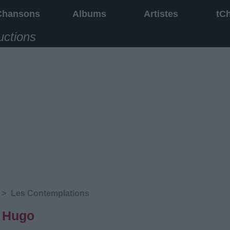
Chansons
Albums
Artistes
tC
uctions
>
Les Contemplations
r Hugo