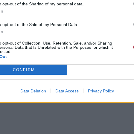
o opt-out of the Sharing of my personal data.
In
o opt-out of the Sale of my Personal Data.
In
o opt-out of Collection, Use, Retention, Sale, and/or Sharing
ersonal Data that Is Unrelated with the Purposes for which it
lected.
cembre 2018 à 12h47.
Out
CONFIRM
Data Deletion
Data Access
Privacy Policy