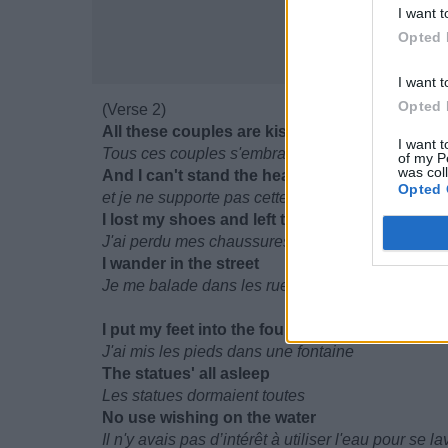
I want t
Opted 
I want t
Opted 
(Verse 2)
All these couples are kissing
I want t
Tous ces couples s'embrassent
of my P
was col
And I can't stand the heat
Opted 
et je ne supporte pas cette chaleur
I lost my shoes and left the party
J'ai perdu mes chaussures, alors j'ai déclaré forfa
I wander in the street
Je me balade dans les rues
I put my feet into the fountain
J'ai mis les pieds dans une fontaine
The statues' all asleep
Les statues dormaient toutes
No use wishing on the water
Il n'y avais pas d’intérêt à utiliser l'eau pour se la