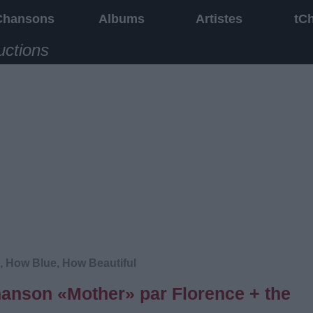
Chansons
Albums
Artistes
tC
uctions
, How Blue, How Beautiful
chanson «Mother» par Florence + the