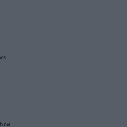
lles
gh me