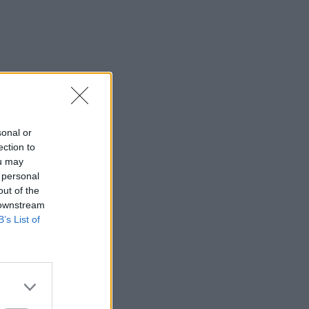
sonal or
ection to
ou may
 personal
out of the
 downstream
B’s List of