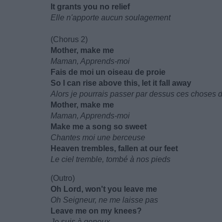
It grants you no relief
Elle n'apporte aucun soulagement
(Chorus 2)
Mother, make me
Maman, Apprends-moi
Fais de moi un oiseau de proie
So I can rise above this, let it fall away
Alors je pourrais passer par dessus ces choses di
Mother, make me
Maman, Apprends-moi
Make me a song so sweet
Chantes moi une berceuse
Heaven trembles, fallen at our feet
Le ciel tremble, tombé à nos pieds
(Outro)
Oh Lord, won't you leave me
Oh Seigneur, ne me laisse pas
Leave me on my knees?
Je suis à genoux