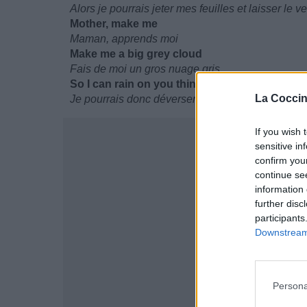
Alors je pourrais jeter mes feuilles et laisser le 
Mother, make me
Maman, apprends moi
Make me a big grey cloud
Fais de moi un gros nuage gris
So I can rain on you things I can't say out lou
La Coccin
Je pourrais donc déverser sur vous les paroles q
If you wish 
sensitive in
confirm you
continue se
information 
further disc
participants
Downstream 
Persona