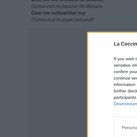
Donne-moi le pouvoir de détruire
Give me radioactive toy
Donne-moi le jouet radioactif
La Coccin
If you wish 
sensitive in
confirm you
continue se
information 
further disc
participants
Downstream 
Persona