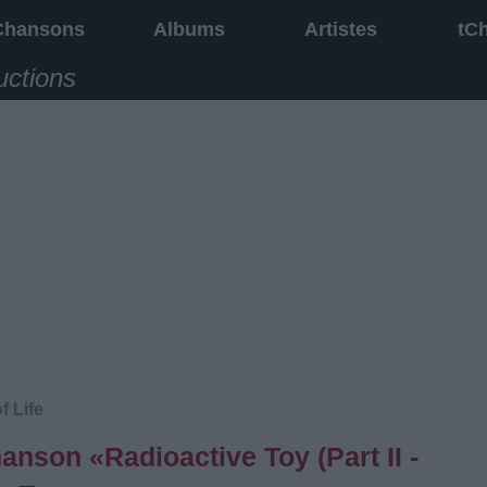
Chansons
Albums
Artistes
tC
uctions
f Life
hanson «Radioactive Toy (Part II -