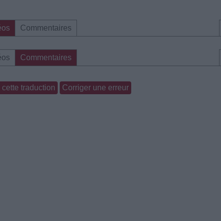
éos
Commentaires
éos
Commentaires
cette traduction
Corriger une erreur