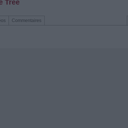
e Tree
éos
Commentaires