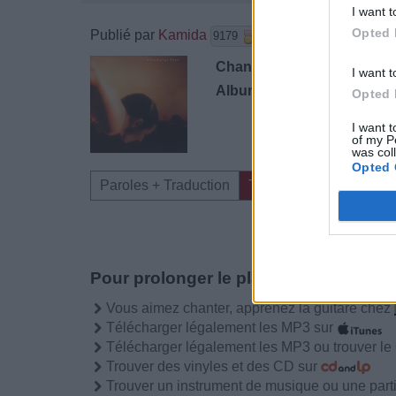
I want t
Opted 
Publié par
Kamida
le 19 novem
9179
3
3
4
Chanteurs :
Porcupine Tree
I want t
Albums :
On the Sunday of L
Opted 
I want t
of my P
was col
Opted 
Paroles + Traduction
Téléchargement
Vid
Pour prolonger le plaisir musical :
Vous aimez chanter, apprenez la guitare chez
Télécharger légalement les MP3 sur
Télécharger légalement les MP3 ou trouver l
Trouver des vinyles et des CD sur
Trouver un instrument de musique ou une partit