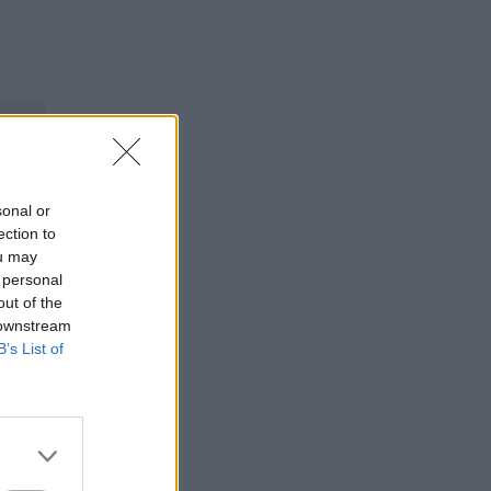
sonal or
ection to
ou may
 personal
out of the
 downstream
B’s List of