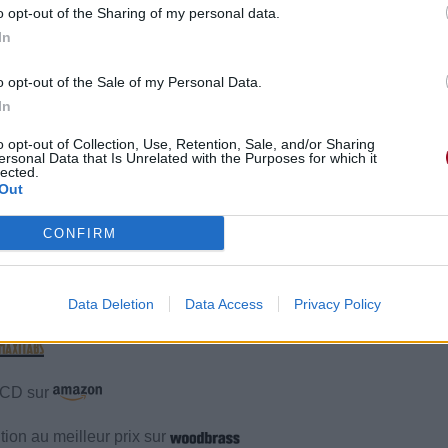
o opt-out of the Sharing of my personal data.
In
bre 2015 à 7h15.
o opt-out of the Sale of my Personal Data.
ife
In
o opt-out of Collection, Use, Retention, Sale, and/or Sharing
ersonal Data that Is Unrelated with the Purposes for which it
lected.
Out
éos
Commentaires
CONFIRM
Data Deletion
Data Access
Privacy Policy
e CD sur
ion au meilleur prix sur