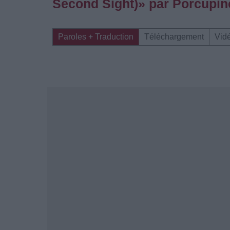
Second Sight)» par Porcupin
Paroles + Traduction
Téléchargement
Vid