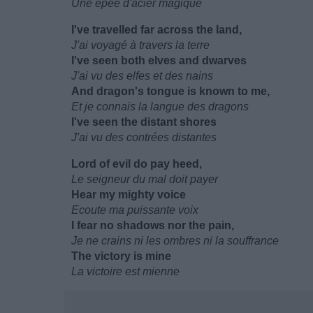
Une épée d'acier magique
I've travelled far across the land,
J'ai voyagé à travers la terre
I've seen both elves and dwarves
J'ai vu des elfes et des nains
And dragon's tongue is known to me,
Et je connais la langue des dragons
I've seen the distant shores
J'ai vu des contrées distantes
Lord of evil do pay heed,
Le seigneur du mal doit payer
Hear my mighty voice
Ecoute ma puissante voix
I fear no shadows nor the pain,
Je ne crains ni les ombres ni la souffrance
The victory is mine
La victoire est mienne