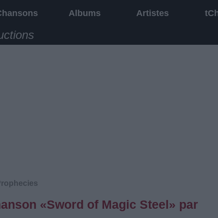
Chansons
Albums
Artistes
tC
uctions
Prophecies
chanson «Sword of Magic Steel» par