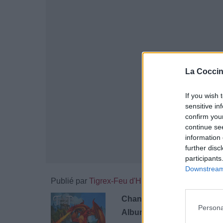
La Coccin
If you wish 
sensitive in
confirm you
continue se
information 
further disc
participants
Downstream 
Publié par
Tigrex-Feu d'Hiver
l
93331
4
4
7
Chanteurs :
Twilight Force
Persona
Albums :
Tales of Ancient P