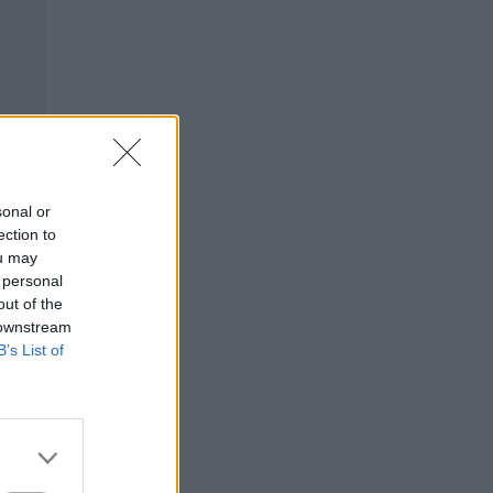
sonal or
ection to
ou may
 personal
out of the
 downstream
B’s List of