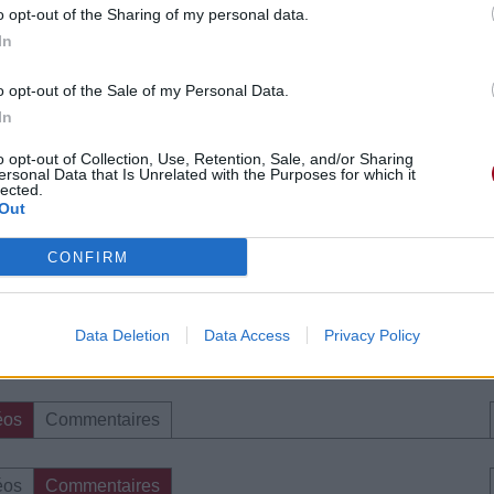
o opt-out of the Sharing of my personal data.
In
o opt-out of the Sale of my Personal Data.
éos
Commentaires
In
o opt-out of Collection, Use, Retention, Sale, and/or Sharing
ersonal Data that Is Unrelated with the Purposes for which it
lected.
Out
CONFIRM
e CD sur
Data Deletion
Data Access
Privacy Policy
ion au meilleur prix sur
éos
Commentaires
éos
Commentaires