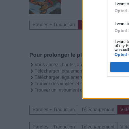
I want t
Opted 
I want t
Paroles + Traduction
Téléchargement
Vid
Opted 
I want t
of my P
was col
Pour prolonger le plaisir musical :
Opted 
Vous aimez chanter, apprenez la guitare chez
Télécharger légalement les MP3 sur
Télécharger légalement les MP3 ou trouver l
Trouver des vinyles et des CD sur
Trouver un instrument de musique ou une partit
Paroles + Traduction
Téléchargement
Vid
Paroles + Traduction
Téléchargement
Vid