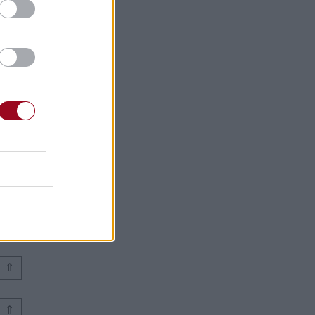
⇑
⇑
⇑