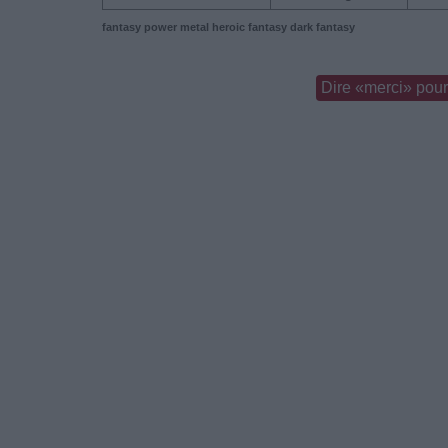
fantasy
power metal
heroic fantasy
dark fantasy
Dire «merci» pour 